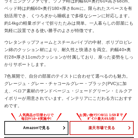
ライニングソファです。ソファ時は約幅60×奥行60×高さ68cm、
ベッド時は約幅60×奥行180×厚さ8cmに。限られたスペースを有
効活用でき、くつろぎから睡眠まで多様なシーンに対応します。
約14kgの軽量ボディで折りたたみは簡単。一人暮らしの部屋にも
気軽に設置できる使い勝手のよさが特徴です。
ウレタンチップフォームとスチールパイプの中材、ポリプロピレ
ン綿のクッション材により、耐久性と快適さを両立。約幅40×奥
行28×厚さ11cmのクッションが付属しており、座った姿勢をしっ
かりサポートします。
7色展開で、自分の部屋のテイストに合わせて選べるのも魅力。
グレージュ・グレー・チャコールグレー・ブラック(PVC)に加
え、ベロア素材のサンドベージュ・ジェードグリーン・ミルクア
イボリーが用意されています。インテリアにこだわる方におすす
めです。
Amazonで見る
楽天市場で見る