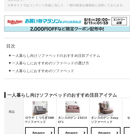
※本サイトではコンテンツ作成に当たり、一部AI技術を補助的に活用しております。
目次
一人暮らし向けソファベッドのおすすめ注目アイテム
一人暮らしにおすすめのソファベッドの選び方
一人暮らしにおすすめのソファベッド
一人暮らし向けソファベッドのおすすめ注目アイテム
商品
ロウヤ くつろぎ3WA
タンスのゲン 15210
タンスのゲン 3way
セル
Yソファベッド
071
ソファーベッド
Amazon
Amazon
Amazon
A