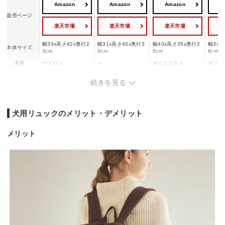
Amazon
Amazon
Amazon
A
販売ページ
楽天市場
楽天市場
楽天市場
幅33x高さ42x奥行2
幅31x高さ40x奥行3
幅40x高さ35x奥行2
幅34x
本体サイズ
3cm
0cm
5cm
8cm
素材
ナイロン
ー
ポリエステル
ポリエ
耐荷重
8kg
10kg
7kg
6.5kg
続きを見る
ペットの目安
小型
小型
ー
小型
サイズ
犬用リュックのメリット・デメリット
メリット