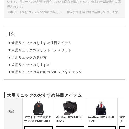
います。当サービスの記事で紹介している商品を購入すると、売上の一部が弊社に還
元されます。
※本サイトではコンテンツ作成に当たり、一部AI技術を補助的に活用しております。
目次
犬用リュックのおすすめ注目アイテム
犬用リュックのメリット・デメリット
犬用リュックの選び方
犬用リュックのおすすめ
犬用リュックの売れ筋ランキングをチェック
犬用リュックのおすすめ注目アイテム
商品
アウトドアプロダク
WinSun CWB-HTZ-
WinSun CWB-JL-H
スマリ
ツ OD213-011-001
BK-1Z
LL-3L
リー