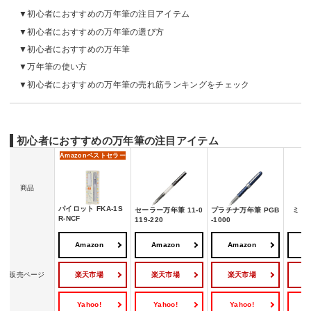
初心者におすすめの万年筆の注目アイテム
初心者におすすめの万年筆の選び方
初心者におすすめの万年筆
万年筆の使い方
初心者におすすめの万年筆の売れ筋ランキングをチェック
初心者におすすめの万年筆の注目アイテム
Amazon
ベストセラー
商品
パイロット FKA-1S
セーラー万年筆 11-0
プラチナ万年筆 PGB
ミドリ
R-NCF
119-220
-1000
Amazon
Amazon
Amazon
A
楽天市場
楽天市場
楽天市場
販売ページ
Yahoo!
Yahoo!
Yahoo!
Y