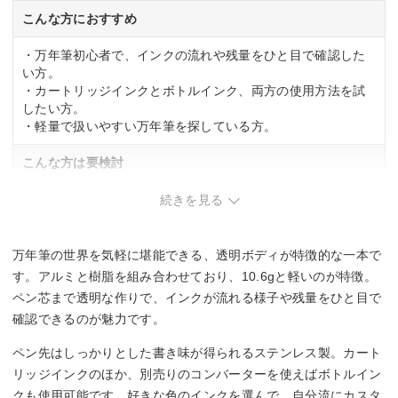
こんな方におすすめ
・万年筆初心者で、インクの流れや残量をひと目で確認した
い方。
・カートリッジインクとボトルインク、両方の使用方法を試
したい方。
・軽量で扱いやすい万年筆を探している方。
こんな方は要検討
・ペン先の硬さや書き心地に強いこだわりがある方。
続きを見る
・高級感のある重みのある万年筆を求める方。
万年筆の世界を気軽に堪能できる、透明ボディが特徴的な一本で
す。アルミと樹脂を組み合わせており、10.6gと軽いのが特徴。
ペン芯まで透明な作りで、インクが流れる様子や残量をひと目で
確認できるのが魅力です。
ペン先はしっかりとした書き味が得られるステンレス製。カート
リッジインクのほか、別売りのコンバーターを使えばボトルイン
クも使用可能です。好きな色のインクを選んで、自分流にカスタ