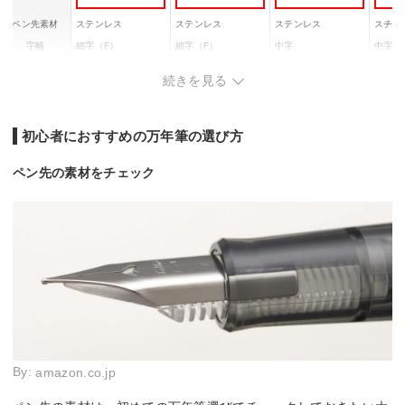
ペン先素材
ステンレス
ステンレス
ステンレス
スチー
字幅
細字（F）
細字（F）
中字
中字
インク補充方
両用式
両用式
カートリッジ
ー
続きを見る
式
重量
11g
10.6g
15.4g
ー
初心者におすすめの万年筆の選び方
ペン先の素材をチェック
By:
amazon.co.jp