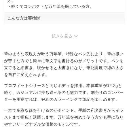
方。
・軽くてコンパクトな万年筆を探している方。
こんな方は要検討
・一定の線幅で安定して筆記をしたい方。
・シンプルな筆記体験を求める方。
続きを見る
筆のような表現力が叶う万年筆。特殊なペン先により、筆の扱い
が苦手な方でも簡単に筆文字を書けるのがメリットです。ペンを
立てると細書き、寝かせると太書きになり、筆記角度で線の太さ
を自在に変えられます。
プロフィットシリーズと同じボディを採用。本体重量が12.2gと
軽く、カジュアルに持ち運べるのも魅力です。別売りのコンバー
ターを用意すれば、好みのカラーインクで筆記を楽しめます。
一本で多彩な線を引けるのがポイント。手紙の宛名書きからイラ
ストまで幅広く活躍します。万年筆を初めて使う方でも手に取り
やすいリーズナブルな価格のモデルです。