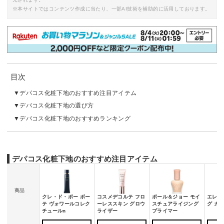
※本サイトではコンテンツ作成に当たり、一部AI技術を補助的に活用しております。
目次
デパコス化粧下地のおすすめ注目アイテム
デパコス化粧下地の選び方
デパコス化粧下地のおすすめランキング
デパコス化粧下地のおすすめ注目アイテム
商品
クレ・ド・ポー ボー
コスメデコルテ フロ
ポール＆ジョー モイ
エレガ
テ ヴォワールコレク
ーレススキン グロウ
スチュアライジング
グ カ
チュールn
ライザー
プライマー