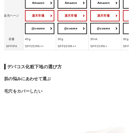
Amazon
Amazon
Amazon
A
楽天市場
楽天市場
楽天市場
販売ページ
@cosme
@cosme
@cosme
@
容量
40g
30g
30ml
30g
SPF/PA
SPF25/PA++
SPF20/PA++
SPF15/PA+
SPF20
デパコス化粧下地の選び方
肌の悩みにあわせて選ぶ
毛穴をカバーしたい