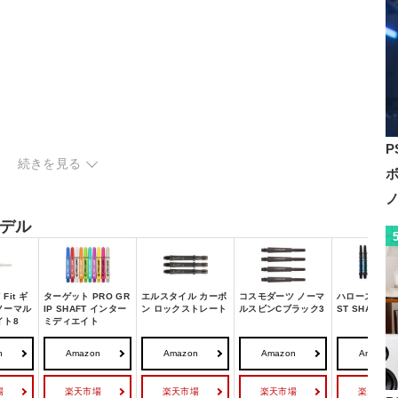
P
続きを見る
ク
デル
Fit ギ
ターゲット PRO GR
エルスタイル カーボ
コスモダーツ ノーマ
ハローズ CAR
ノーマル
IP SHAFT インター
ン ロックストレート
ルスピンCブラック3
ST SHAFT
イト8
ミディエイト
n
Amazon
Amazon
Amazon
Amazon
場
楽天市場
楽天市場
楽天市場
楽天市場