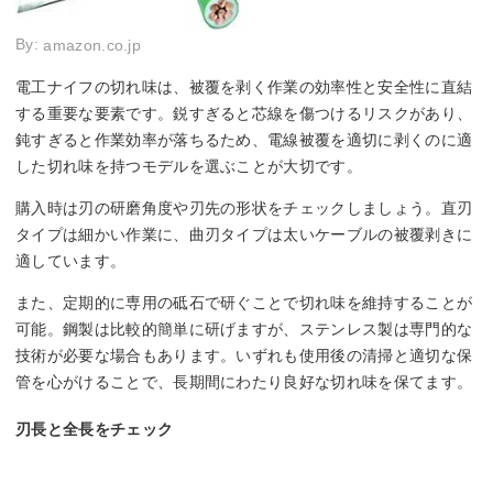
By:
amazon.co.jp
電工ナイフの切れ味は、被覆を剥く作業の効率性と安全性に直結
する重要な要素です。鋭すぎると芯線を傷つけるリスクがあり、
鈍すぎると作業効率が落ちるため、電線被覆を適切に剥くのに適
した切れ味を持つモデルを選ぶことが大切です。
購入時は刃の研磨角度や刃先の形状をチェックしましょう。直刃
タイプは細かい作業に、曲刃タイプは太いケーブルの被覆剥きに
適しています。
また、定期的に専用の砥石で研ぐことで切れ味を維持することが
可能。鋼製は比較的簡単に研げますが、ステンレス製は専門的な
技術が必要な場合もあります。いずれも使用後の清掃と適切な保
管を心がけることで、長期間にわたり良好な切れ味を保てます。
刃長と全長をチェック