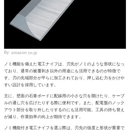
By:
amazon.co.jp
ノミ機能を備えた電工ナイフは、刃先がノミのような形状になっ
ており、通常の被覆剥き以外の用途にも活用できるのが特徴で
す。刃の先端部分が平らに加工されており、押し込む力をかけや
すい設計を採用しています。
主に、壁面の石膏ボードに配線用の小さな穴を開けたり、ケーブ
ルの通し穴を広げたりする際に便利です。また、配電盤のノック
アウト部分を取り外したりするのにも活用可能。工具の持ち替え
が減り、作業効率の向上が期待できます。
ノミ機能付き電工ナイフを選ぶ際は、刃先の強度と形状が重要で