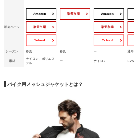
Amazon
楽天市場
Amazon
A
楽天市場
楽天市場
販売ページ
Yahoo!
Yahoo!
Y
シーズン
春夏
春夏
ー
通年
ナイロン、ポリエス
素材
ー
ナイロン
EVA
テル
バイク用メッシュジャケットとは？