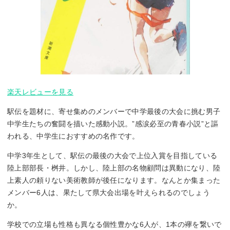
楽天レビューを見る
駅伝を題材に、寄せ集めのメンバーで中学最後の大会に挑む男子
中学生たちの奮闘を描いた感動小説。”感涙必至の青春小説”と謳
われる、中学生におすすめの名作です。
中学3年生として、駅伝の最後の大会で上位入賞を目指している
陸上部部長・桝井。しかし、陸上部の名物顧問は異動になり、陸
上素人の頼りない美術教師が後任になります。なんとか集まった
メンバー6人は、果たして県大会出場を叶えられるのでしょう
か。
学校での立場も性格も異なる個性豊かな6人が、1本の襷を繋いで