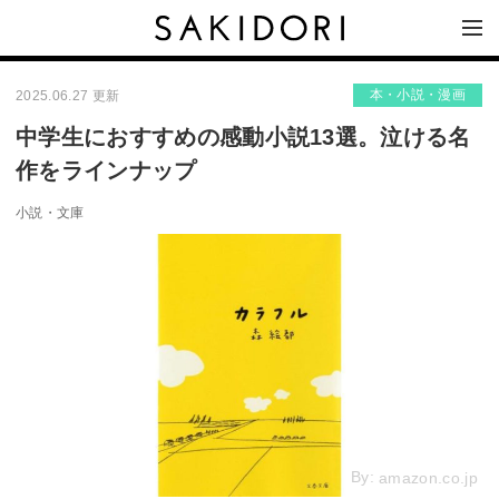
本・小説・漫画
2025.06.27 更新
中学生におすすめの感動小説13選。泣ける名
作をラインナップ
小説・文庫
By:
amazon.co.jp