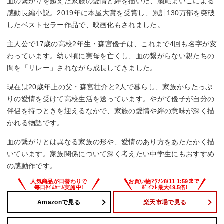
血の繋がりを超えた家族の愛情と絆を描いた、瀬尾まいこによる
感動長編小説。2019年に本屋大賞を受賞し、累計130万部を突破
したベストセラー作品で、映画化もされました。
主人公で17歳の高校2年生・森宮優子は、これまで4回も名字が変
わっています。幼い頃に実母を亡くし、血の繋がらない親たちの
間を「リレー」されながら成長してきました。
現在は20歳年上の父・森宮壮介と2人で暮らし、家族からたっぷ
りの愛情を受けて高校生活を送っています。やがて優子が自分の
伴侶を持つときを迎えるなかで、家族の愛情や絆の意味が深く描
かれる物語です。
血の繋がりとは異なる家族の形や、愛情のあり方をあたたかく描
いています。家族関係について深く考えたい中学生にもおすすめ
の感動作です。
Amazonで見る
楽天市場で見る