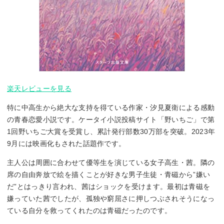
楽天レビューを見る
特に中高生から絶大な支持を得ている作家・汐見夏衛による感動
の青春恋愛小説です。ケータイ小説投稿サイト「野いちご」で第
1回野いちご大賞を受賞し、累計発行部数30万部を突破。2023年
9月には映画化もされた話題作です。
主人公は周囲に合わせて優等生を演じている女子高生・茜。隣の
席の自由奔放で絵を描くことが好きな男子生徒・青磁から”嫌い
だ”とはっきり言われ、茜はショックを受けます。最初は青磁を
嫌っていた茜でしたが、孤独や窮屈さに押しつぶされそうになっ
ている自分を救ってくれたのは青磁だったのです。