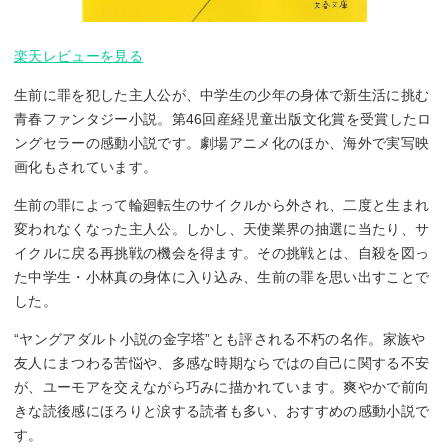
楽天レビューを見る
生前に罪を犯した主人公が、中学生の少年の身体で新生活に挑む
青春ファンタジー小説。第46回産経児童出版文化賞を受賞したロ
ングセラーの感動小説です。劇場アニメ化のほか、海外で実写映
画化もされています。
生前の罪によって輪廻転生のサイクルから外され、二度と生まれ
変われなくなった主人公。しかし、天使業界の抽選に当たり、サ
イクルに戻る再挑戦の機会を得ます。その挑戦とは、自殺を図っ
た中学生・小林真の身体に入り込み、生前の罪を思い出すことで
した。
“ヤングアダルト小説の金字塔”とも評される不朽の名作。家族や
友人にまつわる苦悩や、多感な時期ならではの自己に関する不安
が、ユーモアを交えながら巧みに描かれています。爽やかで前向
きな読後感にほろりと涙する読者も多い、おすすめの感動小説で
す。