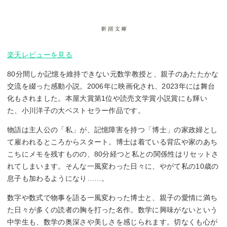
楽天レビューを見る
80分間しか記憶を維持できない元数学教授と、親子のあたたかな
交流を綴った感動小説。2006年に映画化され、2023年には舞台
化もされました。本屋大賞第1位や読売文学賞小説賞にも輝い
た、小川洋子の大ベストセラー作品です。
物語は主人公の「私」が、記憶障害を持つ「博士」の家政婦とし
て雇われるところからスタート。博士は着ている背広や家のあち
こちにメモを残すものの、80分経つと私との関係性はリセットさ
れてしまいます。そんな一風変わった日々に、やがて私の10歳の
息子も加わるようになり……。
数字や数式で物事を語る一風変わった博士と、親子の愛情に満ち
た日々が多くの読者の胸を打った名作。数学に興味がないという
中学生も、数学の奥深さや美しさを感じられます。切なくも心が