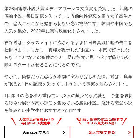
第26回電撃小説大賞メディアワークス文庫賞を受賞した、話題の
感動小説。毎日記憶を失ってしまう前向性健忘を患う女子高生と
の、恋人ごっこから始まる切ない恋の物語です。韓国や中国でも
人気を集め、2022年に実写映画化もされました。
神谷透は、クラスメイトに流されるままに日野真織に嘘の告白を
仕掛けます。しかし、真織が提示した”お互い、本気で好きにな
らないこと”などの条件のもと、透は彼女と思いがけず偽りの交
際をスタートさせることになるのです。
やがて、偽物だった恋心が本物に変わりはじめた頃。透は、真織
が眠ると1日の記憶を失ってしまうという事実を知らされます。
1日限りの恋を積み重ねていく2人の献身的な純愛と、予想を裏切
る巧みな展開が高い評価を集めている感動小説。泣ける恋愛小説
を読みたい中学生におすすめの1作です。
Amazonで見る
楽天市場で見る