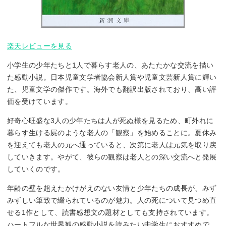
楽天レビューを見る
小学生の少年たちと1人で暮らす老人の、あたたかな交流を描い
た感動小説。日本児童文学者協会新人賞や児童文芸新人賞に輝い
た、児童文学の傑作です。海外でも翻訳出版されており、高い評
価を受けています。
好奇心旺盛な3人の少年たちは人が死ぬ様を見るため、町外れに
暮らす生ける屍のような老人の「観察」を始めることに。夏休み
を迎えても老人の元へ通っていると、次第に老人は元気を取り戻
していきます。やがて、彼らの観察は老人との深い交流へと発展
していくのです。
年齢の壁を超えたかけがえのない友情と少年たちの成長が、みず
みずしい筆致で綴られているのが魅力。人の死について見つめ直
せる1作として、読書感想文の題材としても支持されています。
ハートフルな世界観の感動小説を読みたい中学生におすすめで