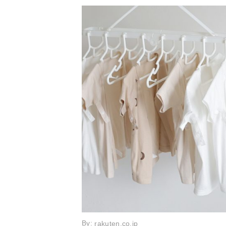
By:
rakuten.co.jp