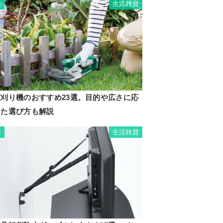
生活雑貨
4
芝刈り機のおすすめ23選。目的や広さに応
じた選び方も解説
生活雑貨
5