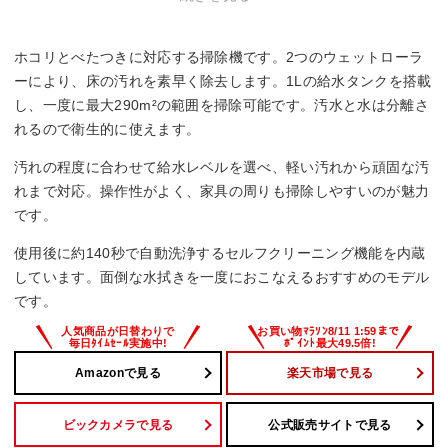
ダストケース丸洗い
ホコリとべたつきに対応する掃除機です。2つのウェットローラ
–
ーにより、床の汚れを素早く除去します。1Lの給水タンクを搭載
し、一度に最大290m²の範囲を掃除可能です。汚水と水は分離さ
れるので衛生的に使えます。
汚れの程度に合わせて給水レベルを選べ、軽い汚れから頑固な汚
れまで対応。操作性がよく、家具の周りも掃除しやすいのが魅力
です。
使用後に約140秒で自動洗浄するセルフクリーニング機能を内蔵
しています。面倒な水拭きを一度におこなえるおすすめのモデル
です。
Amazonで見る
楽天市場で見る
ビックカメラで見る
公式販売サイトで見る