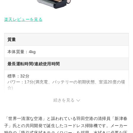
楽天レビューを見る
質量
本体質量：4kg
最長運転時間/連続使用時間
標準：32分
パワー：17分(満充電、バッテリーの初期状態、室温20度の場
合)
ヘッド種類
続きを見る
モーター式(自走式)
「世界一清潔な空港」と謳われている羽田空港の清掃員「新津春
ダストケース丸洗い
子」氏との共同開発で誕生したコードレス掃除機です。メーカー
独自の「吸引式床拭きテクノロジー」を採用。水拭きに必要な圧