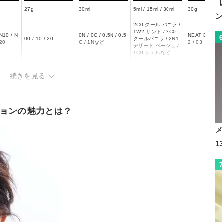
【
27g
30ml
5ml / 15ml / 30ml
30g
2C0 クール バニラ /
1W2 サンド / 2C0
 N10 / N
0N / 0C / 0.5N / 0.5
NEAT BEAT / 
00 / 10 / 20
クールバニラ / 2N1
C20
C / 1Nなど
2 / 03
デザート ベージュ /
1C0 シェルなど
++
SPF50+・PA+++
ー
SPF10・PA++
SPF50+・PA+
続きを見る
ョンの魅力とは？