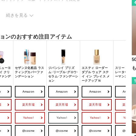
すめ｜デパコス
続きを見る
方
し方
ョンのおすすめ注目アイテム
5
ニューヨ
セザンヌ化粧品 ラス
ジバンシイ プリズ
エスティ ローダー
スリー スムー
イ クリ
ティングカバーファ
ム･リーブル･グロウ･
ダブル ウェア ステ
レーターハイ
ファンデ
ンデーション
セラム･ファンデーシ
イ イン プレイス メ
ーマンスクリ
ョン
ークアップ N
n
Amazon
Amazon
Amazon
Amazon
場
楽天市場
楽天市場
楽天市場
楽天市場
!
Yahoo!
Yahoo!
Yahoo!
Yahoo!
e
@cosme
@cosme
@cosme
@cosme