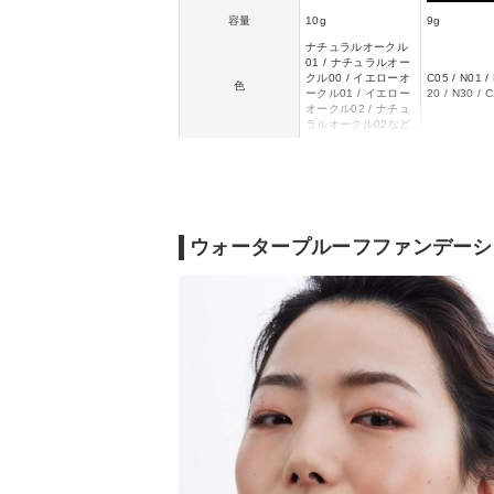
容量
10g
9g
ナチュラルオークル
01 / ナチュラルオー
クル00 / イエローオ
C05 / N01 /
色
ークル01 / イエロー
20 / N30 / 
オークル02 / ナチュ
ラルオークル02など
SPF・PA
SPF43・PA+++
SPF13・PA
ウォータープルーフファンデーシ