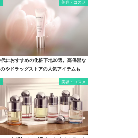
美容・コスメ
4
0代におすすめの化粧下地20選。高保湿な
ものやドラッグストアの人気アイテムも
スオペ
パフォ
ーム
美容・コスメ
5