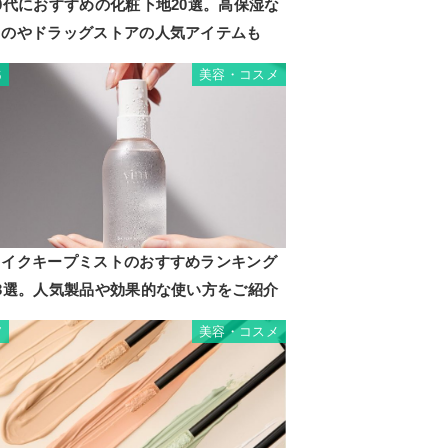
0代におすすめの化粧下地20選。高保湿な
ツカバ
ものやドラッグストアの人気アイテムも
ファウ
ベース
美容・コスメ
6
メイクキープミストのおすすめランキング
13選。人気製品や効果的な使い方をご紹介
美容・コスメ
7