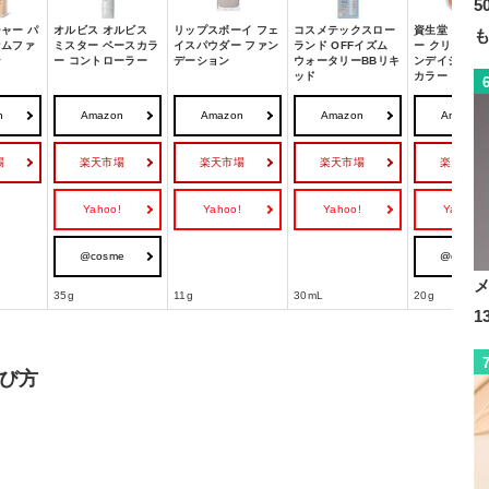
5
ャー パ
オルビス オルビス
リップスボーイ フェ
コスメテックスロー
資生堂 スポッ
オムファ
ミスター ベースカラ
イスパウダー ファン
ランド OFFイズム
ー クリーム 
ン
ー コントローラー
デーション
ウォータリーBBリキ
ンデイション 
ッド
カラー
n
Amazon
Amazon
Amazon
Amazon
場
楽天市場
楽天市場
楽天市場
楽天市場
Yahoo!
Yahoo!
Yahoo!
Yahoo!
@cosme
@cosme
35g
11g
30mL
20g
び方