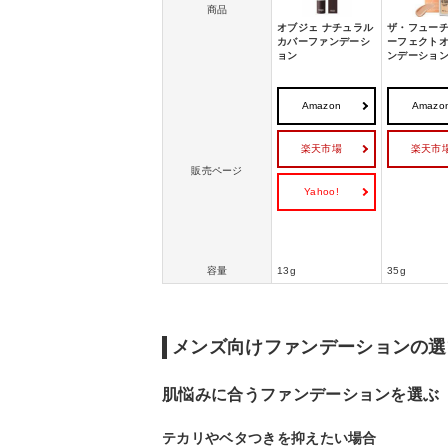
商品
オブジェ ナチュラル
ザ・フューチ
カバーファンデーシ
ーフェクト
ョン
ンデーショ
Amazon
Amazo
楽天市場
楽天市
販売ページ
Yahoo!
容量
13g
35g
メンズ向けファンデーションの選
肌悩みに合うファンデーションを選ぶ
テカリやベタつきを抑えたい場合