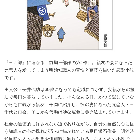
『三四郎』に連なる、前期三部作の第2作目。親友の妻になった
元恋人を愛してしまう明治知識人の苦悩と葛藤を描いた恋愛小説
です。
主人公・長井代助は30歳になっても定職につかず、父親からの援
助で毎日を暮らしていました。そんなある日、かつて愛していな
がらも仁義から親友・平岡に紹介し、彼の妻になった元恋人・三
千代と再会。そこから代助は妙な運命に巻き込まれていきます。
社会の道徳的に許されない道でありながら、自分の自然な心に従
う知識人の心の揺れが巧みに描かれている夏目漱石作品。明治時
代当時の人々の思想や価値観に触れられる、おすすめの小説で