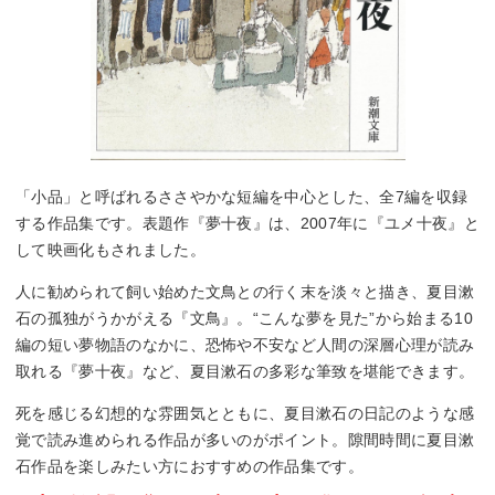
「小品」と呼ばれるささやかな短編を中心とした、全7編を収録
する作品集です。表題作『夢十夜』は、2007年に『ユメ十夜』と
して映画化もされました。
人に勧められて飼い始めた文鳥との行く末を淡々と描き、夏目漱
石の孤独がうかがえる『文鳥』。“こんな夢を見た”から始まる10
編の短い夢物語のなかに、恐怖や不安など人間の深層心理が読み
取れる『夢十夜』など、夏目漱石の多彩な筆致を堪能できます。
死を感じる幻想的な雰囲気とともに、夏目漱石の日記のような感
覚で読み進められる作品が多いのがポイント。隙間時間に夏目漱
石作品を楽しみたい方におすすめの作品集です。