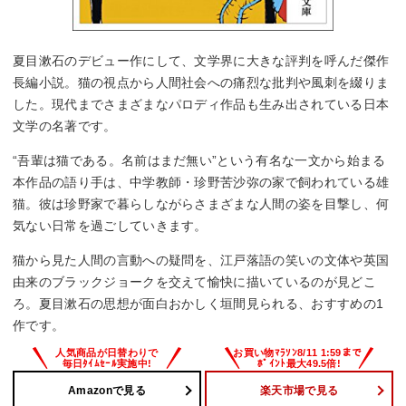
夏目漱石のデビュー作にして、文学界に大きな評判を呼んだ傑作
長編小説。猫の視点から人間社会への痛烈な批判や風刺を綴りま
した。現代までさまざまなパロディ作品も生み出されている日本
文学の名著です。
“吾輩は猫である。名前はまだ無い”という有名な一文から始まる
本作品の語り手は、中学教師・珍野苦沙弥の家で飼われている雄
猫。彼は珍野家で暮らしながらさまざまな人間の姿を目撃し、何
気ない日常を過ごしていきます。
猫から見た人間の言動への疑問を、江戸落語の笑いの文体や英国
由来のブラックジョークを交えて愉快に描いているのが見どこ
ろ。夏目漱石の思想が面白おかしく垣間見られる、おすすめの1
作です。
Amazonで見る
楽天市場で見る