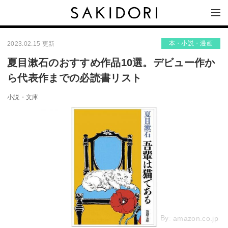
本・小説・漫画
2023.02.15 更新
夏目漱石のおすすめ作品10選。デビュー作か
ら代表作までの必読書リスト
小説・文庫
By:
amazon.co.jp