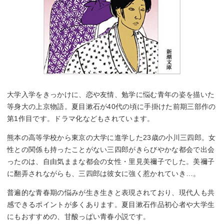
大学入学をきっかけに、恋や友情、勉学に悩む青年の姿を描いた
等身大の上京物語。夏目漱石が40代の頃に手掛けた前期三部作の
第1作目です。ドラマ化などもされています。
熊本の高等学校から東京の大学に進学した23歳の小川三四郎。女
性との関係も持ったことがない三四郎がきらびやかな都会で出会
ったのは、自由気ままな都会の女性・里見美禰子でした。美禰子
に翻弄されながらも、三四郎は彼女に強く惹かれていき…。
普遍的な青春期の悩みが生き生きと表現されており、現代人も共
感できるポイントが多くあります。夏目漱石作品初心者や大学生
にもおすすめの、甘酸っぱい青春小説です。