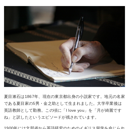
夏目漱石は1867年、現在の東京都出身の小説家です。地元の名家
である夏目家の5男・金之助として生まれました。大学卒業後は
英語教師として勤務。この頃に「I love you」を「月が綺麗です
ね」と訳したというエピソードが残されています。
1900年には文部省から英語研究のためのイギリス留学を命じられ