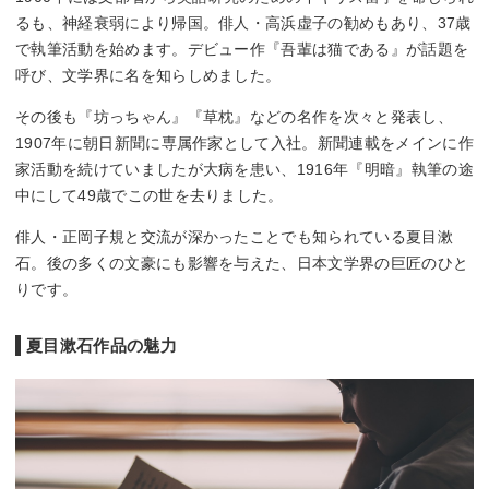
るも、神経衰弱により帰国。俳人・高浜虚子の勧めもあり、37歳
で執筆活動を始めます。デビュー作『吾輩は猫である』が話題を
呼び、文学界に名を知らしめました。
その後も『坊っちゃん』『草枕』などの名作を次々と発表し、
1907年に朝日新聞に専属作家として入社。新聞連載をメインに作
家活動を続けていましたが大病を患い、1916年『明暗』執筆の途
中にして49歳でこの世を去りました。
俳人・正岡子規と交流が深かったことでも知られている夏目漱
石。後の多くの文豪にも影響を与えた、日本文学界の巨匠のひと
りです。
夏目漱石作品の魅力