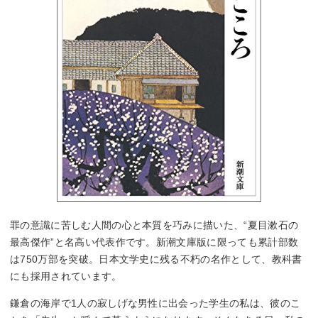
罪の意識に苦しむ人間の心と本質を巧みに描いた、“夏目漱石の
最高傑作”と名高い代表作です。新潮文庫版に限っても累計部数
は750万部を突破。日本文学史に残る不朽の名作として、教科書
にも採用されています。
鎌倉の海岸で1人の寂しげな男性に出会った学生の私は、彼のこ