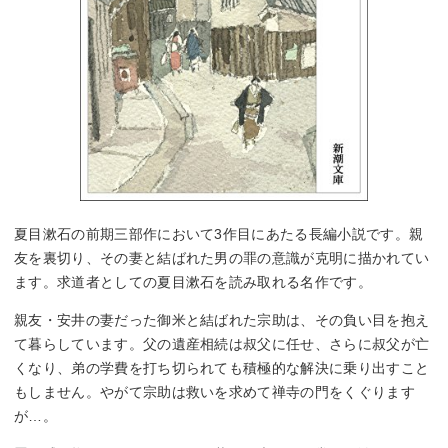
夏目漱石の前期三部作において3作目にあたる長編小説です。親
友を裏切り、その妻と結ばれた男の罪の意識が克明に描かれてい
ます。求道者としての夏目漱石を読み取れる名作です。
親友・安井の妻だった御米と結ばれた宗助は、その負い目を抱え
て暮らしています。父の遺産相続は叔父に任せ、さらに叔父が亡
くなり、弟の学費を打ち切られても積極的な解決に乗り出すこと
もしません。やがて宗助は救いを求めて禅寺の門をくぐります
が…。