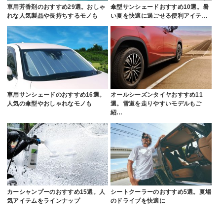
車用芳香剤のおすすめ29選。おしゃ
傘型サンシェードおすすめ10選。暑
れな人気製品や長持ちするモノも
い夏を快適に過ごせる便利アイテ…
車用サンシェードのおすすめ16選。
オールシーズンタイヤおすすめ11
人気の傘型やおしゃれなモノも
選。雪道を走りやすいモデルもご
紹…
カーシャンプーのおすすめ15選。人
シートクーラーのおすすめ5選。夏場
気アイテムをラインナップ
のドライブを快適に