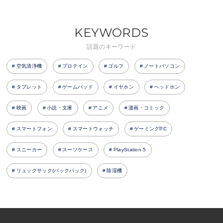
KEYWORDS
話題のキーワード
空気清浄機
プロテイン
ゴルフ
ノートパソコン
タブレット
ゲームパッド
イヤホン
ヘッドホン
映画
小説・文庫
アニメ
漫画・コミック
スマートフォン
スマートウォッチ
ゲーミングPC
スニーカー
スーツケース
PlayStation 5
リュックサック(バックパック)
除湿機