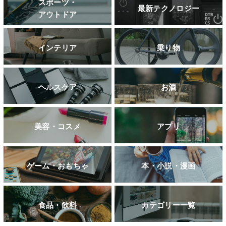
スポーツ・
最新テクノロジー
アウトドア
インテリア
乗り物
ヘルスケア
お酒
美容・コスメ
アプリ
ゲーム・おもちゃ
本・小説・漫画
食品・飲料
カテゴリー一覧