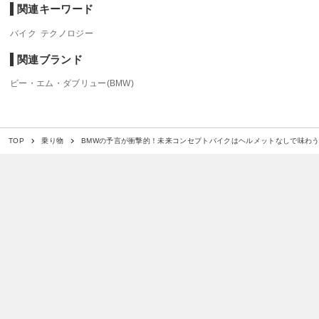
関連キーワード
バイク
テクノロジー
関連ブランド
ビー・エム・ダブリュー(BMW)
BMWの予言が衝撃的！未来コンセプトバイクはヘルメットなしで味わ
TOP
乗り物