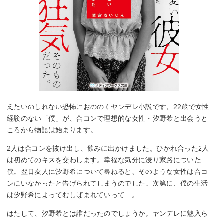
えたいのしれない恐怖におののくヤンデレ小説です。22歳で女性
経験のない「僕」が、合コンで理想的な女性・汐野希と出会うと
ころから物語は始まります。
2人は合コンを抜け出し、飲みに出かけました。ひかれ合った2人
は初めてのキスを交わします。幸福な気分に浸り家路についた
僕。翌日友人に汐野希について尋ねると、そのような女性は合コ
ンにいなかったと告げられてしまうのでした。次第に、僕の生活
は汐野希によってむしばまれていって…。
はたして、汐野希とは誰だったのでしょうか。ヤンデレに魅入ら