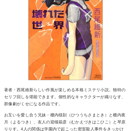
著者・西尾維新らしい作風が楽しめる本格ミステリ小説。独特の
セリフ回しを堪能できます。個性的なキャラクターが織りなす、
群像劇がくせになる作品です。
お互いを愛し合う兄妹・櫃内様刻（ひつうちさまとき）と櫃内夜
月（よるつき）、友人の迎槻箱彦（むかえづきはこひこ）と琴原
りりす。4人の関係は学園内で起こった密室殺人事件をきっかけ