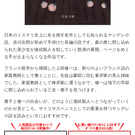
日本のミステリ史上に名を残す名作としても知られるヤンデレ小
説。赤川次郎が初めて手掛けた長編小説です。森の奥に閉じ込め
られた美少女が連続殺人を犯していく怒涛の展開。ページをめく
る手が止まらなくなる作品です。
フランス留学から帰国した上田修一は、割りのよいフランス語の
家庭教師として働くことに。生徒は豪邸に住む峯岸家の美人姉妹
でした。家庭教師として峰岸家に通うなかで、修一は地下の牢獄
に閉じ込められている三女・雅子を見つけます。
雅子と修一の出会いが、どのように連続殺人へとつながっていく
のかが見どころ。サイコサスペンスとしての要素を持つヤンデレ
小説を読みたい方におすすめです。