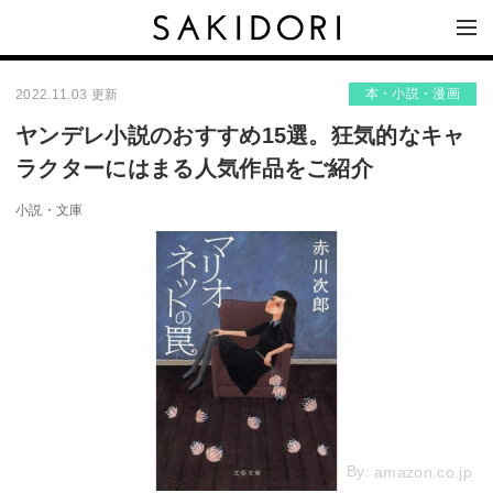
本・小説・漫画
2022.11.03 更新
ヤンデレ小説のおすすめ15選。狂気的なキャ
ラクターにはまる人気作品をご紹介
小説・文庫
By:
amazon.co.jp