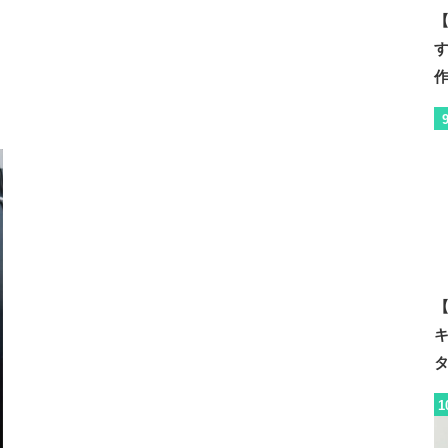
【
【
1