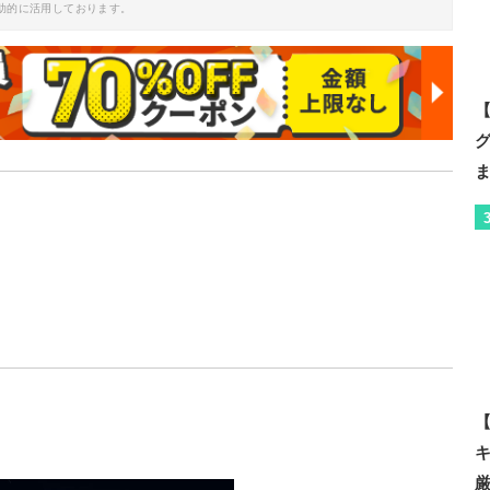
助的に活用しております。
【
【