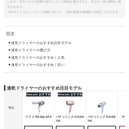
います。当サービスの記事で紹介している商品を購入すると、売上の一部が弊社に還
元されます。
※本サイトではコンテンツ作成に当たり、一部AI技術を補助的に活用しております。
目次
速乾ドライヤーのおすすめ注目モデル
速乾ドライヤーの選び方
速乾ドライヤーのおすすめ｜人気
速乾ドライヤーのおすすめ｜安い
速乾ドライヤーのおすすめ注目モデル
Amazon おすすめ
Amazon おすすめ
商品
リファ RE-BQ-02A
パナソニック EH-NA
パナソニック EH-NE
サロニ
7M
7M