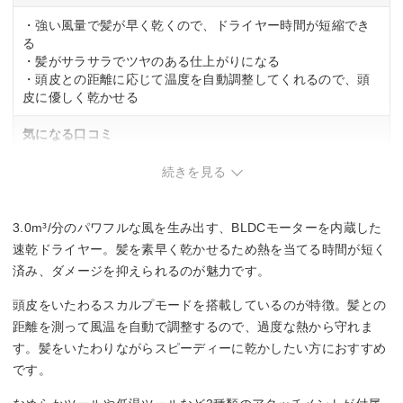
・強い風量で髪が早く乾くので、ドライヤー時間が短縮でき
る
・髪がサラサラでツヤのある仕上がりになる
・頭皮との距離に応じて温度を自動調整してくれるので、頭
皮に優しく乾かせる
気になる口コミ
・風量が強すぎて髪が顔に当たることがある
続きを見る
・折りたためない構造なので収納スペースを取る
・本体がやや重く感じる方もいる
3.0m³/分のパワフルな風を生み出す、BLDCモーターを内蔵した
速乾ドライヤー。髪を素早く乾かせるため熱を当てる時間が短く
済み、ダメージを抑えられるのが魅力です。
頭皮をいたわるスカルプモードを搭載しているのが特徴。髪との
距離を測って風温を自動で調整するので、過度な熱から守れま
す。髪をいたわりながらスピーディーに乾かしたい方におすすめ
です。