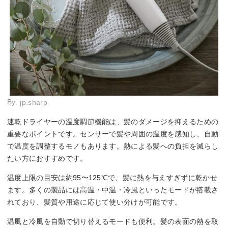
By:
jp.sharp
速乾ドライヤーの温度調節機能は、髪のダメージを抑えるための
重要なポイントです。センサーで髪や周囲の温度を感知し、自動
で温度を調整するモノもあります。熱による髪への負担を減らし
たい方におすすめです。
温度上限の目安は約95〜125℃で、髪に熱を与えすぎずに乾かせ
ます。多くの製品には高温・中温・冷風といったモードが搭載さ
れており、髪質や用途に応じて使い分けが可能です。
温風と冷風を自動で切り替えるモードも便利。髪の表面の熱を取