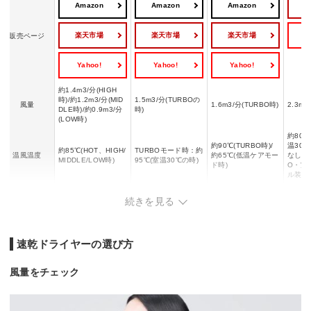
Amazon
Amazon
Amazon
楽天市場
楽天市場
楽天市場
Y
販売ページ
Yahoo!
Yahoo!
Yahoo!
約1.4m3/分(HIGH
時)/約1.2m3/分(MID
1.5m3/分(TURBOの
風量
1.6m3/分(TURBO時)
2.3m3
DLE時)/約0.9m3/分
時)
(LOW時)
約80℃
約90℃(TURBO時)/
温30
約85℃(HOT、HIGH/
TURBOモード時：約
温風温度
約65℃(低温ケアモー
なし)/
MIDDLE/LOW時)
95℃(室温30℃の時)
ド時)
O・室
ル装着
1200W(HOT、HIGH
1200W(TURBO/HO
1200W(TURBO/HO
定格消
消費電力
続きを見る
時)
T時)
T時)
W(TU
約740g(電源コード
495g
約565g(セットノズ
重量
含む、セット用ノズ
約550g
468g
ル含まず)
ル含まず)
し)
速乾ドライヤーの選び方
風量をチェック