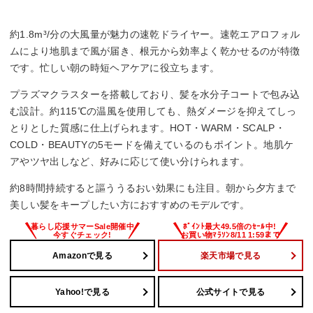
約1.8m³/分の大風量が魅力の速乾ドライヤー。速乾エアロフォル
ムにより地肌まで風が届き、根元から効率よく乾かせるのが特徴
です。忙しい朝の時短ヘアケアに役立ちます。
プラズマクラスターを搭載しており、髪を水分子コートで包み込
む設計。約115℃の温風を使用しても、熱ダメージを抑えてしっ
とりとした質感に仕上げられます。HOT・WARM・SCALP・
COLD・BEAUTYの5モードを備えているのもポイント。地肌ケ
アやツヤ出しなど、好みに応じて使い分けられます。
約8時間持続すると謳ううるおい効果にも注目。朝から夕方まで
美しい髪をキープしたい方におすすめのモデルです。
Amazonで見る
楽天市場で見る
Yahoo!で見る
公式サイトで見る