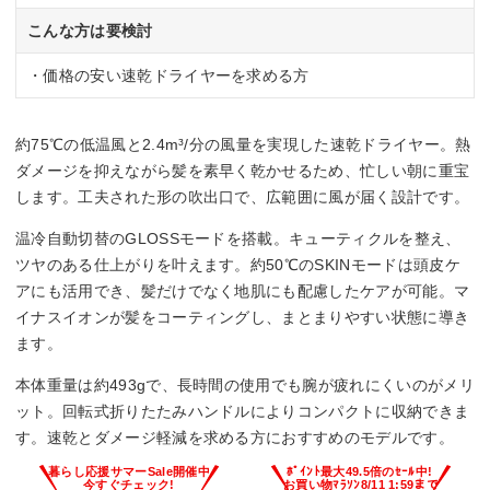
こんな方は要検討
・価格の安い速乾ドライヤーを求める方
約75℃の低温風と2.4m³/分の風量を実現した速乾ドライヤー。熱
ダメージを抑えながら髪を素早く乾かせるため、忙しい朝に重宝
します。工夫された形の吹出口で、広範囲に風が届く設計です。
温冷自動切替のGLOSSモードを搭載。キューティクルを整え、
ツヤのある仕上がりを叶えます。約50℃のSKINモードは頭皮ケ
アにも活用でき、髪だけでなく地肌にも配慮したケアが可能。マ
イナスイオンが髪をコーティングし、まとまりやすい状態に導き
ます。
本体重量は約493gで、長時間の使用でも腕が疲れにくいのがメリ
ット。回転式折りたたみハンドルによりコンパクトに収納できま
す。速乾とダメージ軽減を求める方におすすめのモデルです。