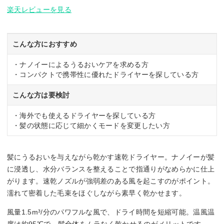
楽天レビューを見る
こんな方におすすめ
・ナノイーによるうるおいケアを求める方
・コンパクトで携帯性に優れたドライヤーを探している方
こんな方は要検討
・海外でも使えるドライヤーを探している方
・髪の状態に応じて細かくモードを変更したい方
髪にうるおいを与えながら乾かす速乾ドライヤー。ナノイーが髪
に浸透し、水分バランスを整えることで指通りがなめらかに仕上
がります。速乾ノズルが強弱差のある風を起こすのがポイント。
濡れて密着した毛束をほぐしながら素早く乾かせます。
風量1.5m³/分のパワフルな風で、ドライ時間を短縮可能。温風温
度は約95℃で、髪全体をムラなく乾かせるのがメリットです。