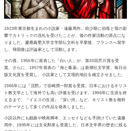
1923年東京都生まれの小説家・遠藤周作。幼少期に伯母と母の影
響でカトリックの洗礼を受けたことが、後の作家活動の原点にな
りました。慶應義塾大学文学部仏文科を卒業後、フランスへ留学
し、帰国後は評論家として活動します。
その後、1955年に発表した『白い人』が、第33回芥川賞を受
賞。さらに、1957年発表の『海と毒薬』は新潮社文学賞、毎日出
版文化賞を受賞し、小説家として文壇的地位を確立させました。
1966年には『沈黙』で谷崎潤一郎賞を受賞。日本におけるキリス
ト教文学として海外でも高い評価を受けます。1996年に生涯を終
えるまで、『イエスの生涯』『深い河』など、キリスト教を根幹
のテーマとして多くの作品を発表しました。
小説以外にも戯曲や映画脚本、エッセイなども手掛けていた遠藤
周作。1995年には文化勲章も受賞した、日本文学界の歴史に残る