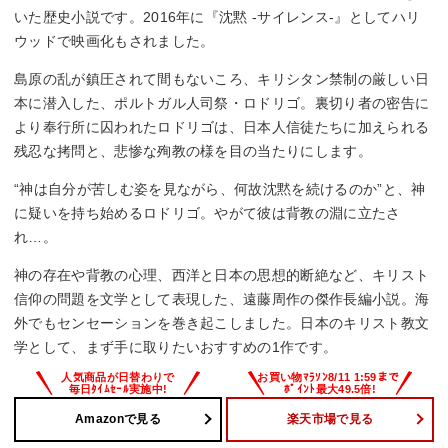
いた歴史小説です。2016年に『沈黙 -サイレンス-』としてハリ
ウッドで映画化もされました。
島原の乱が鎮圧されて間もないころ、キリシタン禁制の厳しい日
本に潜入した、ポルトガル人司祭・ロドリゴ。裏切り者の密告に
より奉行所に囚われたロドリゴは、日本人信徒たちに加えられる
残忍な拷問と、悲惨な殉教の様を目の当たりにします。
“神は自分が苦しむ姿を見ながら、何故沈黙を続けるのか”と、神
に疑いを持ち始めるロドリゴ。やがて彼は背教の淵に立たさ
れ…。
神の存在や背教の心理、西洋と日本の思想的断絶など、キリスト
信仰の問題を文学として表現した、遠藤周作の傑作長編小説。海
外でもセンセーションを巻き起こしました。日本のキリスト教文
学として、まず手に取りたいおすすめの1作です。
Amazonで見る
楽天市場で見る