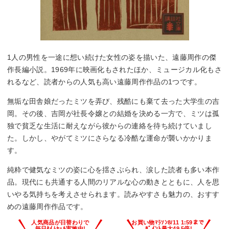
1人の男性を一途に想い続けた女性の姿を描いた、遠藤周作の傑
作長編小説。1969年に映画化もされたほか、ミュージカル化もさ
れるなど、読者からの人気も高い遠藤周作作品の1つです。
無垢な田舎娘だったミツを弄び、残酷にも棄て去った大学生の吉
岡。その後、吉岡が社長令嬢との結婚を決める一方で、ミツは孤
独で貧乏な生活に耐えながら彼からの連絡を待ち続けていまし
た。しかし、やがてミツにさらなる冷酷な運命が襲いかかりま
す。
純粋で健気なミツの姿に心を揺さぶられ、涙した読者も多い本作
品。現代にも共通する人間のリアルな心の動きとともに、人を思
いやる気持ちを考えさせられます。読みやすさも魅力の、おすす
めの遠藤周作作品です。