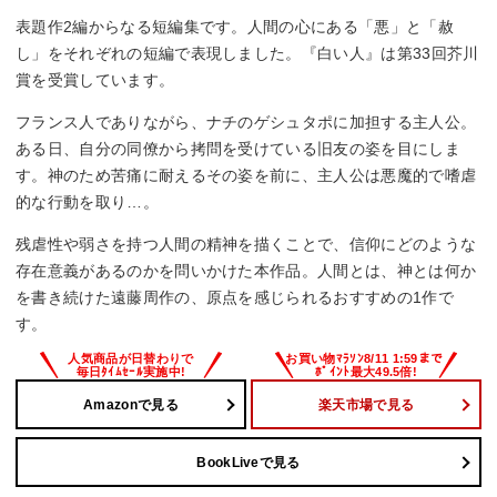
表題作2編からなる短編集です。人間の心にある「悪」と「赦
し」をそれぞれの短編で表現しました。『白い人』は第33回芥川
賞を受賞しています。
フランス人でありながら、ナチのゲシュタポに加担する主人公。
ある日、自分の同僚から拷問を受けている旧友の姿を目にしま
す。神のため苦痛に耐えるその姿を前に、主人公は悪魔的で嗜虐
的な行動を取り…。
残虐性や弱さを持つ人間の精神を描くことで、信仰にどのような
存在意義があるのかを問いかけた本作品。人間とは、神とは何か
を書き続けた遠藤周作の、原点を感じられるおすすめの1作で
す。
Amazonで見る
楽天市場で見る
BookLiveで見る