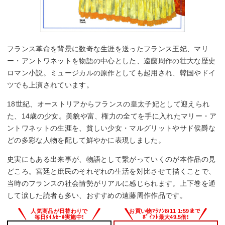
フランス革命を背景に数奇な生涯を送ったフランス王妃、マリ
ー・アントワネットを物語の中心とした、遠藤周作の壮大な歴史
ロマン小説。ミュージカルの原作としても起用され、韓国やドイ
ツでも上演されています。
18世紀、オーストリアからフランスの皇太子妃として迎えられ
た、14歳の少女。美貌や富、権力の全てを手に入れたマリー・ア
ントワネットの生涯を、貧しい少女・マルグリットやサド侯爵な
どの多彩な人物を配して鮮やかに表現しました。
史実にもある出来事が、物語として繋がっていくのが本作品の見
どころ。宮廷と庶民のそれぞれの生活を対比させて描くことで、
当時のフランスの社会情勢がリアルに感じられます。上下巻を通
して涙した読者も多い、おすすめの遠藤周作作品です。