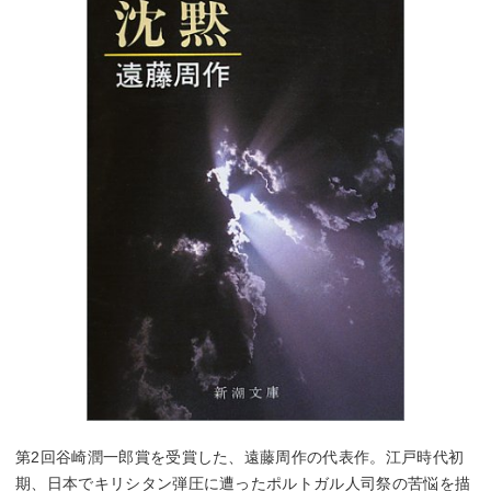
第2回谷崎潤一郎賞を受賞した、遠藤周作の代表作。江戸時代初
期、日本でキリシタン弾圧に遭ったポルトガル人司祭の苦悩を描