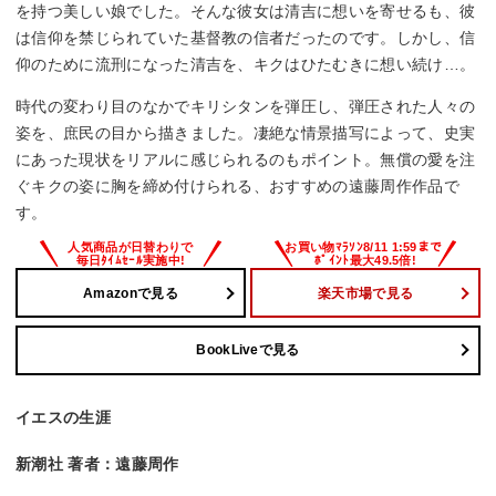
を持つ美しい娘でした。そんな彼女は清吉に想いを寄せるも、彼
は信仰を禁じられていた基督教の信者だったのです。しかし、信
仰のために流刑になった清吉を、キクはひたむきに想い続け…。
時代の変わり目のなかでキリシタンを弾圧し、弾圧された人々の
姿を、庶民の目から描きました。凄絶な情景描写によって、史実
にあった現状をリアルに感じられるのもポイント。無償の愛を注
ぐキクの姿に胸を締め付けられる、おすすめの遠藤周作作品で
す。
Amazonで見る
楽天市場で見る
BookLiveで見る
イエスの生涯
新潮社 著者：遠藤周作