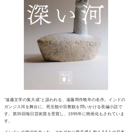
“遠藤文学の集大成”と謳われる、遠藤周作晩年の名作。インドの
ガンジス河を舞台に、死生観や宗教観を問いかける長編小説で
す。第35回毎日芸術賞を受賞し、1995年に映画化もされていま
す。
インドへの旅で出会った、それぞれに喪失感を抱える5人の日本