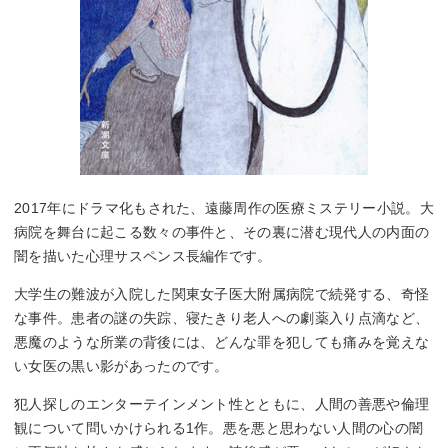
2017年にドラマ化もされた、遠藤周作の医療ミステリー小説。大
病院を舞台に起こる数々の事件と、その裏に潜む現代人の内面の
闇を描いた心理サスペンス長編作です。
大学生の難波が入院した関東女子医大附属病院で続発する、奇怪
な事件。患者の謎の失踪、寝たきり老人への劇薬入り点滴など、
悪魔のような所業の背後には、どんな罪を犯しても痛みを覚えな
い女医の黒い影があったのです。
犯人探しのエンターテインメント性とともに、人間の善悪や倫理
観について問いかけられる1作。悪を悪と思わない人間の心の闇