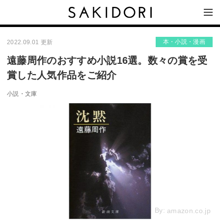
本・小説・漫画
2022.09.01 更新
遠藤周作のおすすめ小説16選。数々の賞を受
賞した人気作品をご紹介
小説・文庫
By:
amazon.co.jp