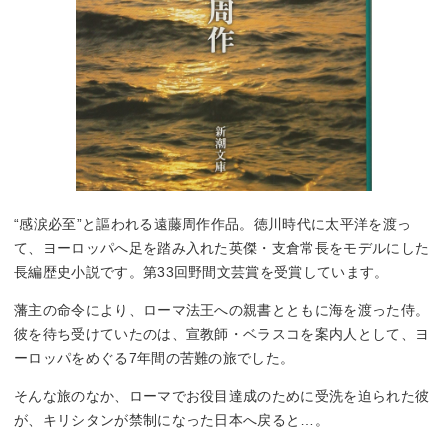
“感涙必至”と謳われる遠藤周作作品。徳川時代に太平洋を渡っ
て、ヨーロッパへ足を踏み入れた英傑・支倉常長をモデルにした
長編歴史小説です。第33回野間文芸賞を受賞しています。
藩主の命令により、ローマ法王への親書とともに海を渡った侍。
彼を待ち受けていたのは、宣教師・ベラスコを案内人として、ヨ
ーロッパをめぐる7年間の苦難の旅でした。
そんな旅のなか、ローマでお役目達成のために受洗を迫られた彼
が、キリシタンが禁制になった日本へ戻ると…。