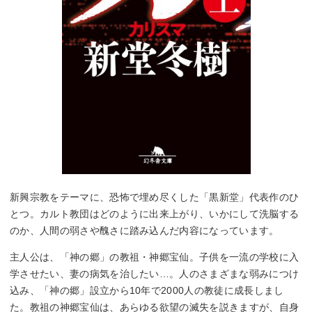
新興宗教をテーマに、恐怖で埋め尽くした「黒新堂」代表作のひ
とつ。カルト教団はどのように出来上がり、いかにして洗脳する
のか、人間の弱さや醜さに踏み込んだ内容になっています。
主人公は、「神の郷」の教祖・神郷宝仙。子供を一流の学校に入
学させたい、妻の病気を治したい…。人のさまざまな弱みにつけ
込み、「神の郷」設立から10年で2000人の教徒に成長しまし
た。教祖の神郷宝仙は、あらゆる欲望の滅失を説きますが、自身