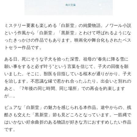
ミステリー要素も楽しめる「白新堂」の純愛物語。ノワール小説
という作風から「白新堂」「黒新堂」とわけて呼ばれるようにな
ったきっかけの作品でもあります。映画化や舞台化もされたベス
トセラー作品です。
ある日、死にそうな子犬を拾った深雪。祖母の“春先に降る雪に
願い事をすると必ず叶う”という言葉を信じて、子犬の回復を願
いました。そこに、獣医を目指している桜木が通りがかり、子犬
を治します。不思議な縁で惹かれ合ったふたり。出会いと別れの
あと、「7年後の同じ時間、同じ場所」での再会を約束します
が…。
ピュアな「白新堂」の魅力を感じられる本作品。途中からの、残
酷さも交えた「黒新堂」節も見どころとなっています。一筋縄で
はいかない紆余曲折のある物語が好きな方におすすめしたい作品
です。