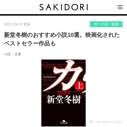
本・小説・漫画
2022.09.01 更新
新堂冬樹のおすすめ小説10選。映画化された
ベストセラー作品も
小説・文庫
By:
amazon.co.jp