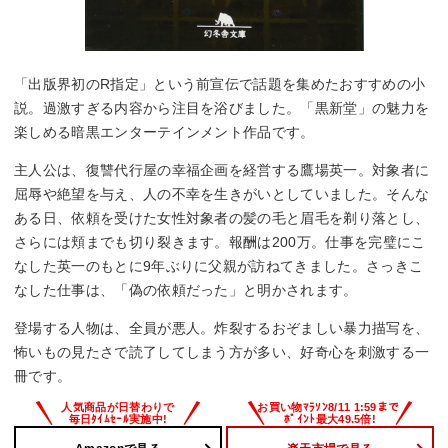
「出版界初のR指定」という前宣伝で話題を集めたおすすめの小
説。過激すぎる内容から注目を浴びました。「黒新堂」の魅力を
楽しめる暗黒エンターテインメント作品です。
主人公は、復讐代行屋の幸福企画を経営する鷹場英一。対象者に
屈辱や絶望を与え、人の不幸を生きがいとしていました。そんな
ある日、依頼を受けた女性対象者の髪の毛と眉毛を剃り落とし、
さらには頬までも切り裂きます。報酬は200万。仕事を完璧にこ
なした英一のもとに9年ぶりに父親が訪ねてきました。さっきこ
なした仕事は、「偽の依頼だった」と明かされます。
登場する人物は、全員が悪人。炸裂するおぞましい暴力描写を、
怖いもの見たさで読了してしまう方が多い、好奇心を刺激する一
冊です。