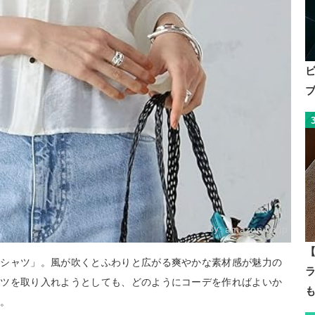
By:
amazon.co.jp
【
ーシャツ」。風が吹くとふわりと広がる爽やかな素材感が魅力の
ャツを取り入れようとしても、どのようにコーデを作ればよいか
か。