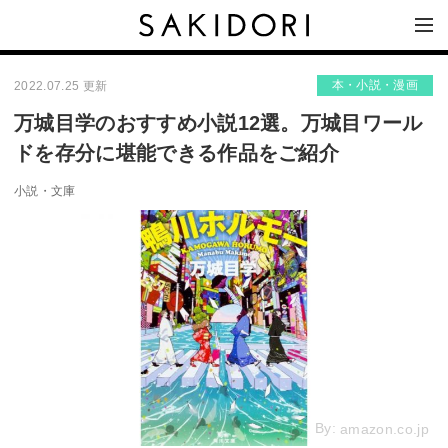
本・小説・漫画
2022.07.25 更新
万城目学のおすすめ小説12選。万城目ワール
ドを存分に堪能できる作品をご紹介
小説・文庫
By:
amazon.co.jp