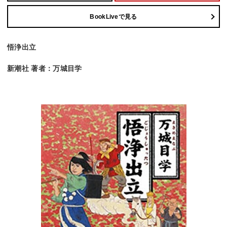
BookLiveで見る
悟浄出立
新潮社 著者：万城目学