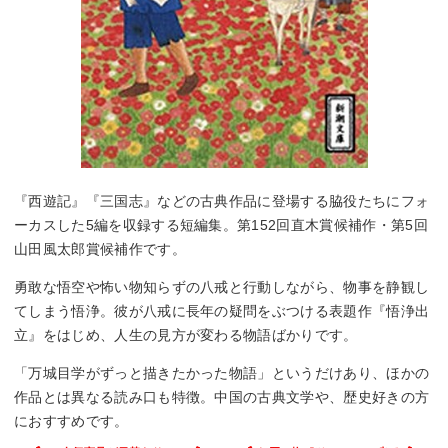
『西遊記』『三国志』などの古典作品に登場する脇役たちにフォ
ーカスした5編を収録する短編集。第152回直木賞候補作・第5回
山田風太郎賞候補作です。
勇敢な悟空や怖い物知らずの八戒と行動しながら、物事を静観し
てしまう悟浄。彼が八戒に長年の疑問をぶつける表題作『悟浄出
立』をはじめ、人生の見方が変わる物語ばかりです。
「万城目学がずっと描きたかった物語」というだけあり、ほかの
作品とは異なる読み口も特徴。中国の古典文学や、歴史好きの方
におすすめです。