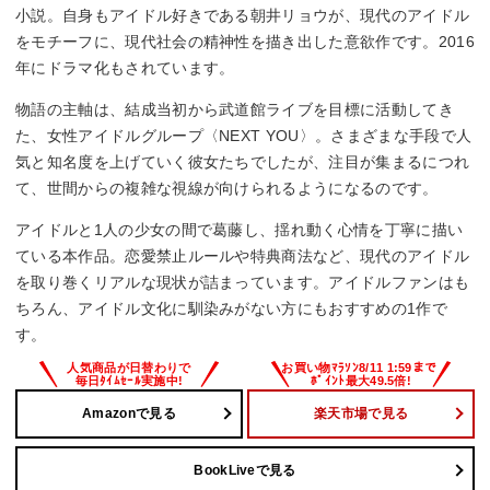
小説。自身もアイドル好きである朝井リョウが、現代のアイドル
をモチーフに、現代社会の精神性を描き出した意欲作です。2016
年にドラマ化もされています。
物語の主軸は、結成当初から武道館ライブを目標に活動してき
た、女性アイドルグループ〈NEXT YOU〉。さまざまな手段で人
気と知名度を上げていく彼女たちでしたが、注目が集まるにつれ
て、世間からの複雑な視線が向けられるようになるのです。
アイドルと1人の少女の間で葛藤し、揺れ動く心情を丁寧に描い
ている本作品。恋愛禁止ルールや特典商法など、現代のアイドル
を取り巻くリアルな現状が詰まっています。アイドルファンはも
ちろん、アイドル文化に馴染みがない方にもおすすめの1作で
す。
Amazonで見る
楽天市場で見る
BookLiveで見る