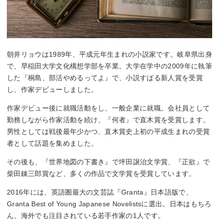
朝井リョウは1989年、平成元年生まれの小説家です。岐阜県出身
で、早稲田大学文化構想学部を卒業。大学在学中の2009年に執筆
した『桐島、部活やめるってよ』で、小説すばる新人賞を受賞
し、作家デビューしました。
作家デビュー後に就職活動をし、一般企業に就職。会社員として
勤務しながら作家活動を続け、『何者』で直木賞を受賞します。
男性としては戦後最年少かつ、直木賞史上初の平成生まれの受賞
者として話題を集めました。
その後も、『世界地図の下書き』で坪田譲治文学賞、『正欲』で
柴田錬三郎賞など、多くの作品で文学賞を受賞しています。
2016年には、英語圏最大の文芸誌『Granta』日本語版で、
Granta Best of Young Japanese Novelistsに選出。日本はもちろ
ん、海外でも注目されている若手作家の1人です。