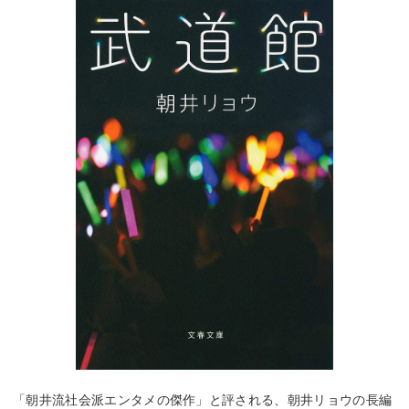
「朝井流社会派エンタメの傑作」と評される、朝井リョウの長編