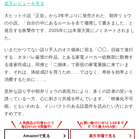
楽天レビューを見る
大ヒット小説『正欲』から3年半ぶりに発売された、朝井リョウ
の小説。「自分の中にあるルールを全て撤廃して書きました」と
発言する衝撃作です。2025年には本屋大賞にノミネートされまし
た。
いまだかつてない語り手人のオス個体に宿る「◯◯」目線で進行
する、ネタバレ厳禁の作品。とある家電メーカー総務部に勤務す
る達家尚成は、同僚と「二個体」で新宿の家電量販に来ていま
す。それは、体組成計を買うため……ではなく、寿命を効率よく
消費するために……。
意外な語り手や朝井リョウの表現力により、多くの読者の笑いを
誘っている一方、心に刺さり共感を呼んでいます。「映像化不可
能」ともいわれる、インパクトのある話題作を読みたい方におす
すめです。
Amazonで見る
楽天市場で見る