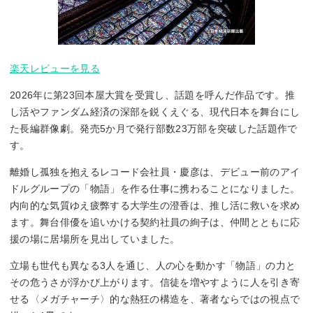
楽天レビューを見る
2026年に第23回本屋大賞を受賞し、話題を呼んだ作品です。推
し活やファンダム経済の深部を鋭くえぐる、現代日本を舞台にし
た長編群像劇。発売5か月で発行部数23万部を突破した話題作で
す。
離婚し孤独を抱えるレコード会社員・慶彦は、デビュー前のアイ
ドルグループの「物語」を作る仕事に携わることになりました。
内向的な気質ゆえ疲弊する大学生の澄香は、推し活に救いを求め
ます。舞台俳優を追いかける契約社員の絢子は、仲間とともに応
援の場に居場所を見出していました。
立場も世代も異なる3人を通じ、人の心を動かす「物語」の力と
その危うさが浮かび上がります。信徒を増やすように人を引き寄
せる〈メガチャーチ〉的な熱狂の構造を、著者ならではの視点で