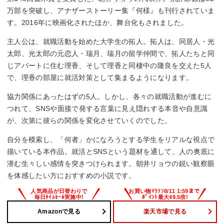
万部を突破し、アナザーストーリー集『何様』も刊行されていま
す。2016年に映画化されたほか、舞台化もされました。
主人公は、就職活動を始めた大学生の拓人。拓人は、同居人・光
太郎、光太郎の元恋人・瑞月、瑞月の留学仲間で、拓人たちと同
じアパートに住む理香、そして理香と同棲中の隆良を交えた5人
で、理香の部屋に就活対策として集まるようになります。
協力関係にあったはずの5人。しかし、各々の就職活動が進むに
つれて、SNSや面接で発する言葉に見え隠れする本音や自意識
が、次第に彼らの関係を変化させていくのでした。
自分を模索し、「何者」かになろうとする学生をリアルな視点で
描いている本作品。就活とSNSという題材を通して、人の奥底に
潜む生々しい感情を突きつけられます。朝井リョウの鋭い観察眼
を体感したい方におすすめの小説です。
Amazonで見る
楽天市場で見る