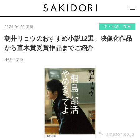
本・小説・漫画
2026.04.09 更新
朝井リョウのおすすめ小説12選。映像化作品
から直木賞受賞作品までご紹介
小説・文庫
By:
amazon.co.jp