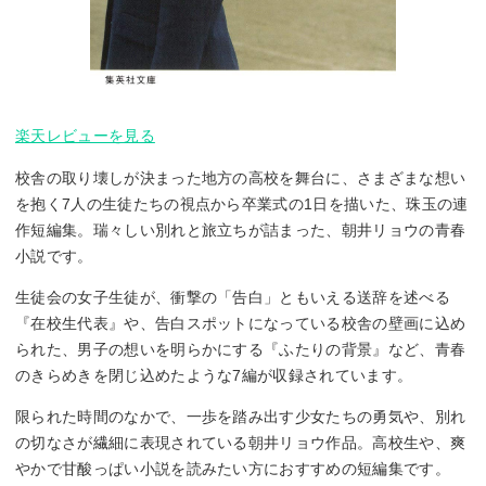
楽天レビューを見る
校舎の取り壊しが決まった地方の高校を舞台に、さまざまな想い
を抱く7人の生徒たちの視点から卒業式の1日を描いた、珠玉の連
作短編集。瑞々しい別れと旅立ちが詰まった、朝井リョウの青春
小説です。
生徒会の女子生徒が、衝撃の「告白」ともいえる送辞を述べる
『在校生代表』や、告白スポットになっている校舎の壁画に込め
られた、男子の想いを明らかにする『ふたりの背景』など、青春
のきらめきを閉じ込めたような7編が収録されています。
限られた時間のなかで、一歩を踏み出す少女たちの勇気や、別れ
の切なさが繊細に表現されている朝井リョウ作品。高校生や、爽
やかで甘酸っぱい小説を読みたい方におすすめの短編集です。