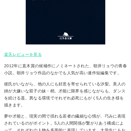
楽天レビューを見る
2012年に直木賞の候補作にノミネートされた、朝井リョウの青春
小説。朝井リョウ作品のなかでも人気が高い連作短編集です。
彼氏がいながら、他の人にも好意を寄せられている汐梨。美人の
姉が大嫌いな双子の妹・梢。才能に限界を感じながらも、ダンス
を続ける遥。異なる環境でそれぞれ必死にもがく5人の生き様を
描きます。
夢や才能と、現実の間で揺れる若者の繊細な心情が、巧みに表現
されているのがポイント。5人の人間関係が繋がりあう構成によ
って、それぞれの人物を多面的に表現しています。大学生にもお