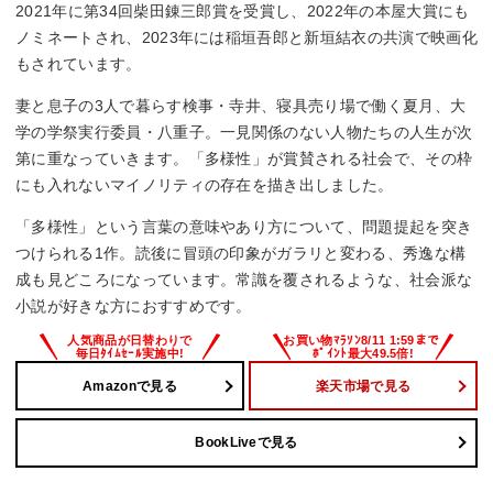
2021年に第34回柴田錬三郎賞を受賞し、2022年の本屋大賞にも
ノミネートされ、2023年には稲垣吾郎と新垣結衣の共演で映画化
もされています。
妻と息子の3人で暮らす検事・寺井、寝具売り場で働く夏月、大
学の学祭実行委員・八重子。一見関係のない人物たちの人生が次
第に重なっていきます。「多様性」が賞賛される社会で、その枠
にも入れないマイノリティの存在を描き出しました。
「多様性」という言葉の意味やあり方について、問題提起を突き
つけられる1作。読後に冒頭の印象がガラリと変わる、秀逸な構
成も見どころになっています。常識を覆されるような、社会派な
小説が好きな方におすすめです。
Amazonで見る
楽天市場で見る
BookLiveで見る