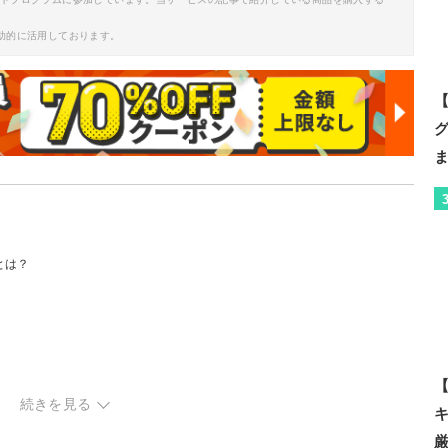
助的に活用しております。
【
とは？
【
続きを見る