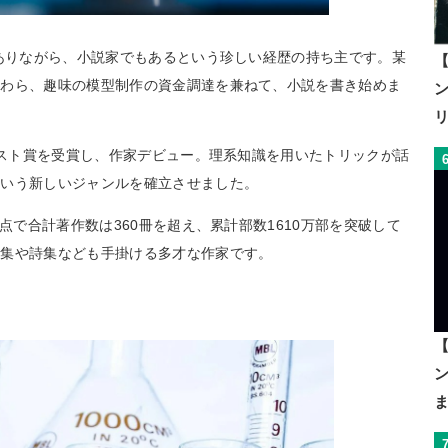
でありながら、小説家でもあるという珍しい経歴の持ち主です。某
【
たわら、趣味の模型制作の資金調達を兼ねて、小説を書き始めま
フィスト賞を受賞し、作家デビュー。理系知識を用いたトリックが話
という新しいジャンルを確立させました。
点で合計著作数は360冊を超え、累計部数1610万部を突破して
真集や詩集なども手掛ける多才な作家です。
【