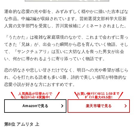
運命的な恋愛の光や影を、みずみずしく穏やかに描いた吉本ばな
な作品。中編2編が収録されています。芸術選奨文部科学大臣新
人賞の文学部門を受賞し、芥川賞候補にノミネートされました。
『うたかた』は複雑な家庭環境のなかで、これまで会わずに育っ
てきた「兄妹」が、出会った瞬間から恋を育んでいく物語。そし
て、『サンクチュアリ』は互いに大切な人を喪った男女が出会
い、何かに導かれるように寄り添っていく物語です。
恋の切なさや悲しい甘さだけでなく、明日への光や希望が感じら
れ、心を打たれる読者も多い1冊。詩的で美しい描写が特徴的な
恋愛小説が好きな方におすすめです。
Amazonで見る
楽天市場で見る
第8位 アムリタ 上