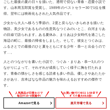
ごした最後の夏の日々を描いた、透明で切ない青春・恋愛小説で
す。山本周五郎賞を受賞し、1989年のベストセラー30で1位を獲
得。翌年には映画化もされた人気作品です。
少女から大人へ移ろう季節の、2度と戻らないきらめきを描いた
物語。美少女であるものの生意気なつぐみのいとこ、白河まりあ
の目線で語られます。ある夏休み、まりあは少女時代を過ごした
海辺の町に、最後の帰省をしました。そして、彼女とつぐみは、
ふるさとでの最後のひと夏をともにする少年・恭一と出会うので
す…。
人とのつながりを書いた小説で、つぐみ・まりあ・恭一3人のつ
ながりによって、それぞれが成長していく様子に胸を打たれま
す。青春の懐かしさを感じる読者も多い作品。優しさやあたたか
さがあり、吉本ばなな作品の魅力を味わえるおすすめの傑作で
す。
Amazonで見る
楽天市場で見る