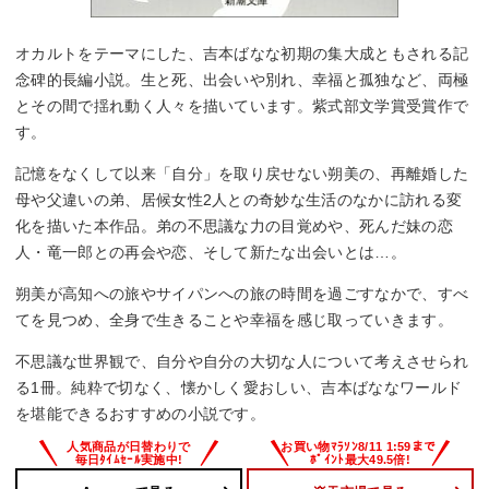
オカルトをテーマにした、吉本ばなな初期の集大成ともされる記
念碑的長編小説。生と死、出会いや別れ、幸福と孤独など、両極
とその間で揺れ動く人々を描いています。紫式部文学賞受賞作で
す。
記憶をなくして以来「自分」を取り戻せない朔美の、再離婚した
母や父違いの弟、居候女性2人との奇妙な生活のなかに訪れる変
化を描いた本作品。弟の不思議な力の目覚めや、死んだ妹の恋
人・竜一郎との再会や恋、そして新たな出会いとは…。
朔美が高知への旅やサイパンへの旅の時間を過ごすなかで、すべ
てを見つめ、全身で生きることや幸福を感じ取っていきます。
不思議な世界観で、自分や自分の大切な人について考えさせられ
る1冊。純粋で切なく、懐かしく愛おしい、吉本ばななワールド
を堪能できるおすすめの小説です。