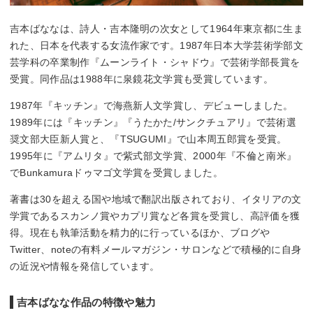
吉本ばななは、詩人・吉本隆明の次女として1964年東京都に生ま
れた、日本を代表する女流作家です。1987年日本大学芸術学部文
芸学科の卒業制作『ムーンライト・シャドウ』で芸術学部長賞を
受賞。同作品は1988年に泉鏡花文学賞も受賞しています。
1987年『キッチン』で海燕新人文学賞し、デビューしました。
1989年には『キッチン』『うたかた/サンクチュアリ』で芸術選
奨文部大臣新人賞と、『TSUGUMI』で山本周五郎賞を受賞。
1995年に『アムリタ』で紫式部文学賞、2000年『不倫と南米』
でBunkamuraドゥマゴ文学賞を受賞しました。
著書は30を超える国や地域で翻訳出版されており、イタリアの文
学賞であるスカンノ賞やカプリ賞など各賞を受賞し、高評価を獲
得。現在も執筆活動を精力的に行っているほか、ブログや
Twitter、noteの有料メールマガジン・サロンなどで積極的に自身
の近況や情報を発信しています。
吉本ばなな作品の特徴や魅力