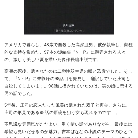
アメリカで暮らし、48歳で自殺した高瀬皿男。彼が執筆し、熱狂
的な支持を集めた、97本の短編集『N・P』に翻弄される人々
の、激しく美しい夏を描いた傑作長編小説です。
高瀬の死後、遺されたのは二卵性双生児の咲と乙彦でした。そし
て、『N・P』に未収録の98話目を発見し、翻訳していた庄司も
自殺してしまいます。98話に描かれていたのは、実の娘に恋する
男の話でした。
5年後、庄司の恋人だった風美は遺された双子と再会。さらに、
庄司の形見である98話の原稿を狙う女も現れるのです…。
不思議な雰囲気がただよい、重く暗い話でありながら、最後には
希望も見いだせるのが魅力。吉本ばななの小説のテーマのひとつ