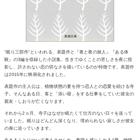
“眠り三部作”といわれる、表題作と『夜と夜の旅人』『ある体
験』の3編を収録した小説集。生きてゆくことの苦しさを夜に投
影し、許されない恋の切なさを描いているのが特徴です。表題作
は2015年に映画化されました。
表題作の主人公は、植物状態の妻を持つ恋人との恋愛を続ける寺
子。そんなある日、客と「添い寝」をする仕事をしていた彼女の
親友・しおりが亡くなります。
それから2ヵ月、寺子はなぜか眠たくて仕方のない日々を送って
いました。眠りはどんどん深くなり、埋められない寂しさが彼女
の身に迫っていきます。
生きることについて考えさせられ、希望も感じられる1冊。物静