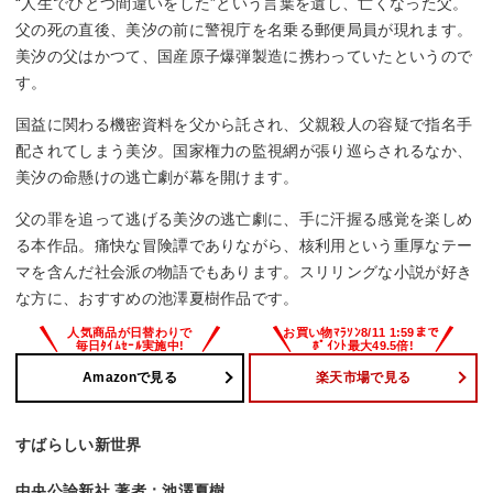
“人生でひとつ間違いをした”という言葉を遺し、亡くなった父。
父の死の直後、美汐の前に警視庁を名乗る郵便局員が現れます。
美汐の父はかつて、国産原子爆弾製造に携わっていたというので
す。
国益に関わる機密資料を父から託され、父親殺人の容疑で指名手
配されてしまう美汐。国家権力の監視網が張り巡らされるなか、
美汐の命懸けの逃亡劇が幕を開けます。
父の罪を追って逃げる美汐の逃亡劇に、手に汗握る感覚を楽しめ
る本作品。痛快な冒険譚でありながら、核利用という重厚なテー
マを含んだ社会派の物語でもあります。スリリングな小説が好き
な方に、おすすめの池澤夏樹作品です。
Amazonで見る
楽天市場で見る
すばらしい新世界
中央公論新社 著者：池澤夏樹