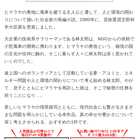
ヒマラヤの奥地に風車を建てる主人公と通して、人と環境の関わ
りについて描いた社会派の長編小説。2000年に、芸術選奨文部科
学大臣賞を受賞しました。
大企業の技術系サラリーマンである林太郎は、NGOからの依頼で
小型風車の開発に携わります。ヒマラヤの奥地という、秘境の国
の文化や信仰に触れ、そこに暮らす人々に林太郎は深く惹かれて
いくのでした。
途上国へのボランティアとして活動している妻・アユミと、エネ
ルギー問題や人と環境の関わりについて考え始める林太郎。やが
て、息子とともにヒマラヤを再訪した彼は、そこで秘密の任務を
担うことになり…。
美しいヒマラヤの情景描写とともに、現代社会にも繋がるさまざ
まな問題を明らかにしている本作品。真の幸せや豊かさについて
深く考えさせられる、おすすめの1作です。