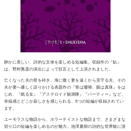
静かに美しい、詩的な文体を楽しめる短編集。収録作の『鮎』
は、野村萬斎の演出によって狂言として上演されました。
亡くなった夫の骨を砕き、海に撒く妻を遠くから見守る夫。その
夫が妻へ優しく語りかける表題作の『骨は珊瑚、眼は真珠』をは
じめ、『眠る女』『アステロイド観測隊』『パーティー』など、
幸福感とどこか寂しさを感じられる、9つの短編が収録されてい
ます。
ユーモラスな物語から、ホラーテイストな物語まで、さまざまな
切り口の短編を楽しめるのが魅力。池澤夏樹の詩的な世界観に浸