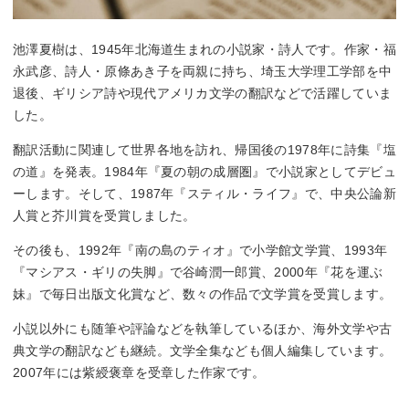
池澤夏樹は、1945年北海道生まれの小説家・詩人です。作家・福
永武彦、詩人・原條あき子を両親に持ち、埼玉大学理工学部を中
退後、ギリシア詩や現代アメリカ文学の翻訳などで活躍していま
した。
翻訳活動に関連して世界各地を訪れ、帰国後の1978年に詩集『塩
の道』を発表。1984年『夏の朝の成層圏』で小説家としてデビュ
ーします。そして、1987年『スティル・ライフ』で、中央公論新
人賞と芥川賞を受賞しました。
その後も、1992年『南の島のティオ』で小学館文学賞、1993年
『マシアス・ギリの失脚』で谷崎潤一郎賞、2000年『花を運ぶ
妹』で毎日出版文化賞など、数々の作品で文学賞を受賞します。
小説以外にも随筆や評論などを執筆しているほか、海外文学や古
典文学の翻訳なども継続。文学全集なども個人編集しています。
2007年には紫綬褒章を受章した作家です。