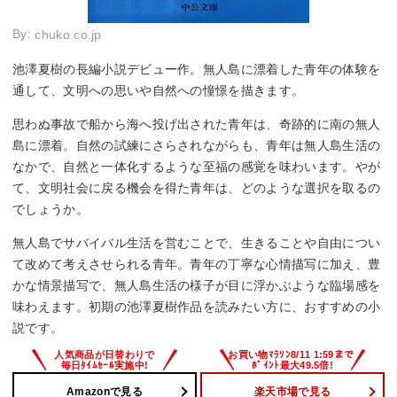
By:
chuko.co.jp
池澤夏樹の長編小説デビュー作。無人島に漂着した青年の体験を
通して、文明への思いや自然への憧憬を描きます。
思わぬ事故で船から海へ投げ出された青年は、奇跡的に南の無人
島に漂着。自然の試練にさらされながらも、青年は無人島生活の
なかで、自然と一体化するような至福の感覚を味わいます。やが
て、文明社会に戻る機会を得た青年は、どのような選択を取るの
でしょうか。
無人島でサバイバル生活を営むことで、生きることや自由につい
て改めて考えさせられる青年。青年の丁寧な心情描写に加え、豊
かな情景描写で、無人島生活の様子が目に浮かぶような臨場感を
味わえます。初期の池澤夏樹作品を読みたい方に、おすすめの小
説です。
Amazonで見る
楽天市場で見る