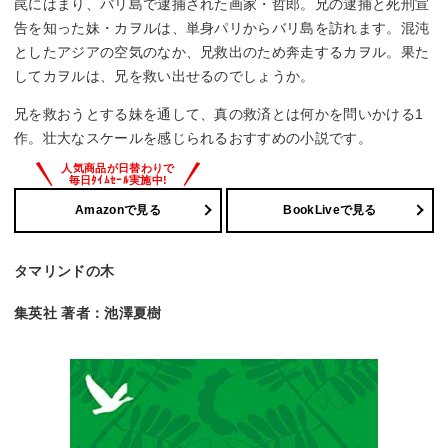
罠にはまり、バリ島で逮捕された画家・哲郎。兄の逮捕と死刑宣
告を知った妹・カヲルは、単身パリからバリ島を訪れます。混沌
としたアジアの空気のなか、兄救出のため奔走するカヲル。果た
してカヲルは、兄を救い出せるのでしょうか。
兄を救おうとする妹を通して、真の救済とは何かを問いかける1
作。壮大なスケールを感じられるおすすめの小説です。
Amazonで見る
BookLiveで見る
タマリンドの木
集英社 著者：池澤夏樹