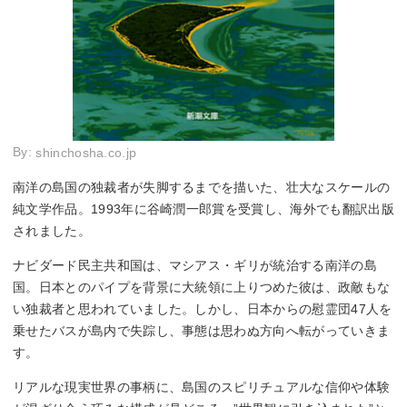
By:
shinchosha.co.jp
南洋の島国の独裁者が失脚するまでを描いた、壮大なスケールの
純文学作品。1993年に谷崎潤一郎賞を受賞し、海外でも翻訳出版
されました。
ナビダード民主共和国は、マシアス・ギリが統治する南洋の島
国。日本とのパイプを背景に大統領に上りつめた彼は、政敵もな
い独裁者と思われていました。しかし、日本からの慰霊団47人を
乗せたバスが島内で失踪し、事態は思わぬ方向へ転がっていきま
す。
リアルな現実世界の事柄に、島国のスピリチュアルな信仰や体験