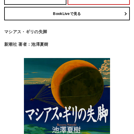
BookLiveで見る
マシアス・ギリの失脚
新潮社 著者：池澤夏樹