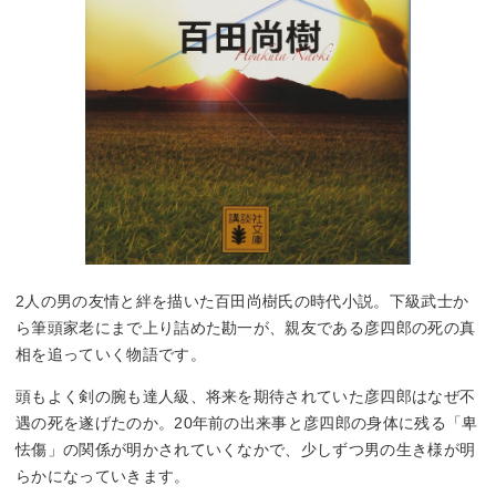
2人の男の友情と絆を描いた百田尚樹氏の時代小説。下級武士か
ら筆頭家老にまで上り詰めた勘一が、親友である彦四郎の死の真
相を追っていく物語です。
頭もよく剣の腕も達人級、将来を期待されていた彦四郎はなぜ不
遇の死を遂げたのか。20年前の出来事と彦四郎の身体に残る「卑
怯傷」の関係が明かされていくなかで、少しずつ男の生き様が明
らかになっていきます。