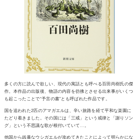
多くの方に読んで欲しい、現代の寓話とも呼べる百田尚樹氏の傑
作。本作品の出版後、物語の内容を彷彿とさせる出来事がいくつ
も起こったことで“予言の書”とも呼ばれた作品です。
国を追われた2匹のアマガエルは、辛い旅路を経て平和な楽園に
たどり着きました。その国には「三戒」という戒律と「謝りソン
グ」という不思議な歌が根付いていて…。
他国から凶暴なウシガエルが攻めてきたことによって明らかにな