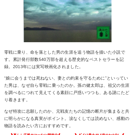
零戦に乗り、命を落とした男の生涯を追う物語を描いた小説で
す。累計発行部数540万部を超える歴史的なベストセラーを記
録。2013年には実写映画化されました。
“娘に会うまでは死ねない、妻との約束を守るために”といってい
た男は、なぜ自ら零戦に乗ったのか。孫の健太郎は、祖父の生涯
を調べるにつれて見えてくる素顔に戸惑いつつも、ある謎にたど
り着きます。
なぜ特攻に志願したのか、元戦友たちの記憶の断片が集まると共
に明らかになる真実がポイント。涙なくしては読めない、感動の
物語を読みたい方におすすめです。