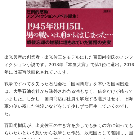
出光興産の創業者・出光佐三をモデルにした百田尚樹氏のノンフ
ィクション小説です。2013年「本屋大賞」で第1位に選出。2016
年には実写映画化されています。
戦争ですべてを失った石油会社「国岡商店」を率いる国岡鐵造
は、大手石油会社から疎外され売る油もなく、借金だけが残って
いました。しかし、国岡商店は社員を解雇する選択はせず、旧海
軍の使い残した油浚いなどをして少しずつ再生していくのでし
た。
百田尚樹氏が、出光佐三の生き方を少しでも多くの方に知っても
らいたいという想いから執筆した作品。敗戦国として奮闘し、国