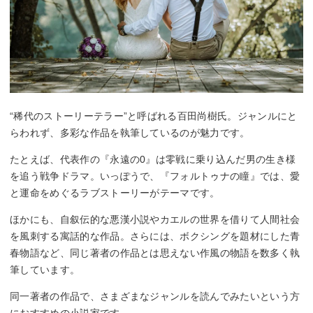
“稀代のストーリーテラー”と呼ばれる百田尚樹氏。ジャンルにと
らわれず、多彩な作品を執筆しているのが魅力です。
たとえば、代表作の『永遠の0』は零戦に乗り込んだ男の生き様
を追う戦争ドラマ。いっぽうで、『フォルトゥナの瞳』では、愛
と運命をめぐるラブストーリーがテーマです。
ほかにも、自叙伝的な悪漢小説やカエルの世界を借りて人間社会
を風刺する寓話的な作品。さらには、ボクシングを題材にした青
春物語など、同じ著者の作品とは思えない作風の物語を数多く執
筆しています。
同一著者の作品で、さまざまなジャンルを読んでみたいという方
におすすめの小説家です。