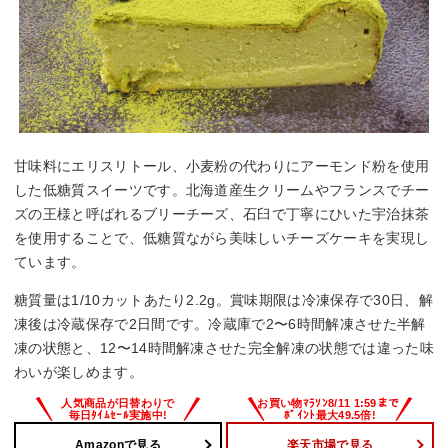
甘味料にエリスリトール、小麦粉の代わりにアーモンド粉を使用
した低糖質スイーツです。北海道産生クリームやフランスでチー
ズの王様と呼ばれるブリーチーズ、石臼で丁寧にひいた宇治抹茶
を使用することで、低糖質ながら美味しいチーズケーキを実現し
ています。
糖質量は1/10カットあたり2.2g。賞味期限は冷凍保存で30日、解
凍後は冷蔵保存で2日間です。冷蔵庫で2〜6時間解凍させた半解
凍の状態と、12〜14時間解凍させた完全解凍の状態では違った味
わいが楽しめます。
Amazonで見る
楽天市場で見る