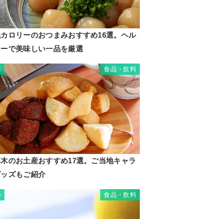
低カロリーのおつまみおすすめ16選。ヘル
シーで美味しい一品を厳選
食品・飲料
8
厚木のお土産おすすめ17選。ご当地キャラ
グッズもご紹介
食品・飲料
9