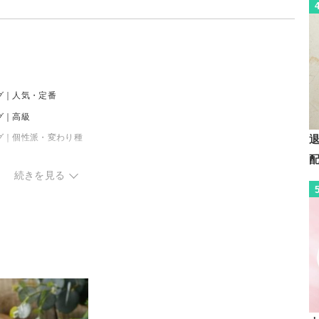
グ｜人気・定番
グ｜高級
グ｜個性派・変わり種
続きを見る