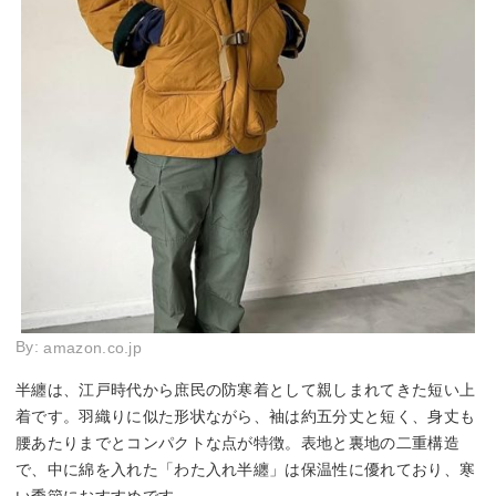
By:
amazon.co.jp
半纏は、江戸時代から庶民の防寒着として親しまれてきた短い上
着です。羽織りに似た形状ながら、袖は約五分丈と短く、身丈も
腰あたりまでとコンパクトな点が特徴。表地と裏地の二重構造
で、中に綿を入れた「わた入れ半纏」は保温性に優れており、寒
い季節におすすめです。