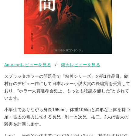
/
Amazonレビューを見る
楽天レビューを見る
スプラッタホラーの問題作で「粘膜シリーズ」の第1作品目。飴
村行のデビュー作にして日本ホラー小説大賞の長編賞を受賞して
おり、”ホラー大賞選考会史上、もっとも物議を醸した”とされて
います。
小学生でありながら身長195cm、体重105kgと異形な巨体を持つ
弟・雷太の暴力に怯える長兄・利一と次兄・祐二。2人は雷太の
殺害を計画します。
しかし、圧倒的な体力差になす術もない2人は、村のはずれに住