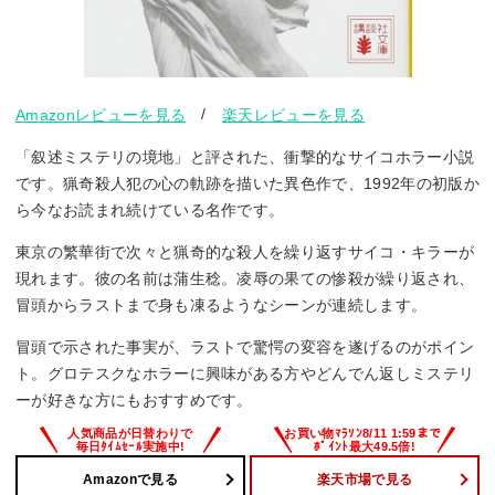
/
Amazonレビューを見る
楽天レビューを見る
「叙述ミステリの境地」と評された、衝撃的なサイコホラー小説
です。猟奇殺人犯の心の軌跡を描いた異色作で、1992年の初版か
ら今なお読まれ続けている名作です。
東京の繁華街で次々と猟奇的な殺人を繰り返すサイコ・キラーが
現れます。彼の名前は蒲生稔。凌辱の果ての惨殺が繰り返され、
冒頭からラストまで身も凍るようなシーンが連続します。
冒頭で示された事実が、ラストで驚愕の変容を遂げるのがポイン
ト。グロテスクなホラーに興味がある方やどんでん返しミステリ
ーが好きな方にもおすすめです。
Amazonで見る
楽天市場で見る