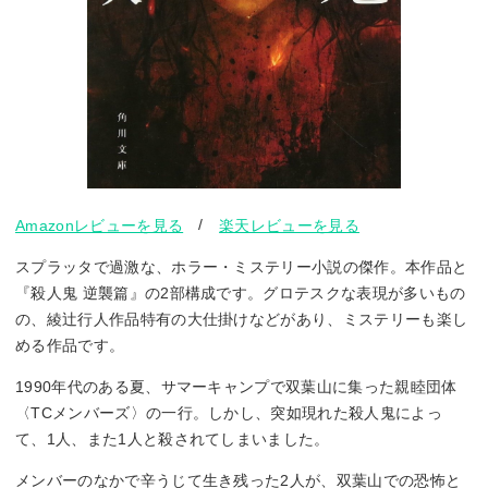
/
Amazonレビューを見る
楽天レビューを見る
スプラッタで過激な、ホラー・ミステリー小説の傑作。本作品と
『殺人鬼 逆襲篇』の2部構成です。グロテスクな表現が多いもの
の、綾辻行人作品特有の大仕掛けなどがあり、ミステリーも楽し
める作品です。
1990年代のある夏、サマーキャンプで双葉山に集った親睦団体
〈TCメンバーズ〉の一行。しかし、突如現れた殺人鬼によっ
て、1人、また1人と殺されてしまいました。
メンバーのなかで辛うじて生き残った2人が、双葉山での恐怖と