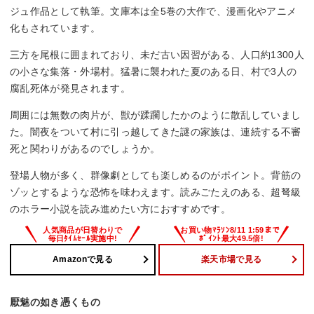
ジュ作品として執筆。文庫本は全5巻の大作で、漫画化やアニメ
化もされています。
三方を尾根に囲まれており、未だ古い因習がある、人口約1300人
の小さな集落・外場村。猛暑に襲われた夏のある日、村で3人の
腐乱死体が発見されます。
周囲には無数の肉片が、獣が蹂躙したかのように散乱していまし
た。闇夜をついて村に引っ越してきた謎の家族は、連続する不審
死と関わりがあるのでしょうか。
登場人物が多く、群像劇としても楽しめるのがポイント。背筋の
ゾッとするような恐怖を味わえます。読みごたえのある、超弩級
のホラー小説を読み進めたい方におすすめです。
Amazonで見る
楽天市場で見る
厭魅の如き憑くもの