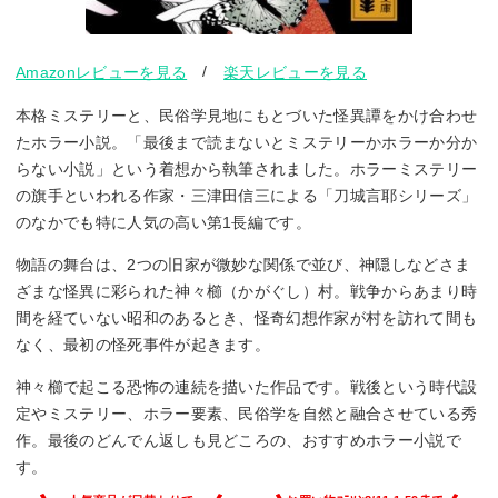
/
Amazonレビューを見る
楽天レビューを見る
本格ミステリーと、民俗学見地にもとづいた怪異譚をかけ合わせ
たホラー小説。「最後まで読まないとミステリーかホラーか分か
らない小説」という着想から執筆されました。ホラーミステリー
の旗手といわれる作家・三津田信三による「刀城言耶シリーズ」
のなかでも特に人気の高い第1長編です。
物語の舞台は、2つの旧家が微妙な関係で並び、神隠しなどさま
ざまな怪異に彩られた神々櫛（かがぐし）村。戦争からあまり時
間を経ていない昭和のあるとき、怪奇幻想作家が村を訪れて間も
なく、最初の怪死事件が起きます。
神々櫛で起こる恐怖の連続を描いた作品です。戦後という時代設
定やミステリー、ホラー要素、民俗学を自然と融合させている秀
作。最後のどんでん返しも見どころの、おすすめホラー小説で
す。