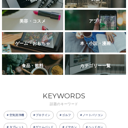
美容・コスメ
アプリ
ゲーム・おもちゃ
本・小説・漫画
食品・飲料
カテゴリー一覧
KEYWORDS
話題のキーワード
空気清浄機
プロテイン
ゴルフ
ノートパソコン
タブレット
ゲームパッド
イヤホン
ヘッドホン