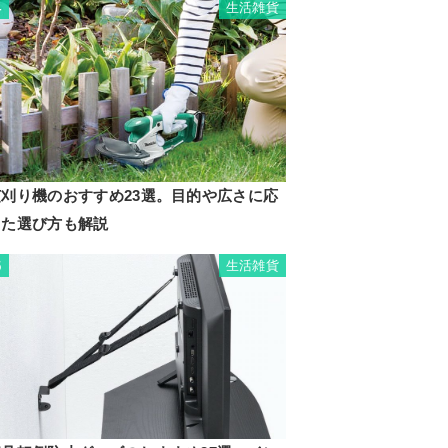
生活雑貨
4
芝刈り機のおすすめ23選。目的や広さに応
じた選び方も解説
生活雑貨
5