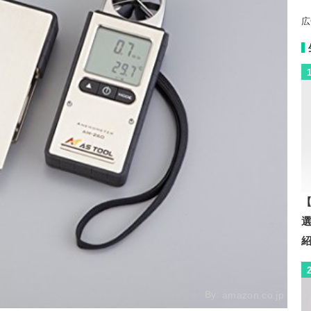
広
【
By:
amazon.co.jp