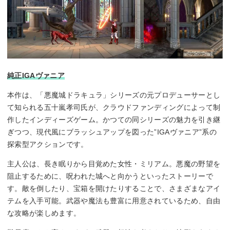
純正IGAヴァニア
本作は、「悪魔城ドラキュラ」シリーズの元プロデューサーとし
て知られる五十嵐孝司氏が、クラウドファンディングによって制
作したインディーズゲーム。かつての同シリーズの魅力を引き継
ぎつつ、現代風にブラッシュアップを図った”IGAヴァニア”系の
探索型アクションです。
主人公は、長き眠りから目覚めた女性・ミリアム。悪魔の野望を
阻止するために、呪われた城へと向かうといったストーリーで
す。敵を倒したり、宝箱を開けたりすることで、さまざまなアイ
テムを入手可能。武器や魔法も豊富に用意されているため、自由
な攻略が楽しめます。