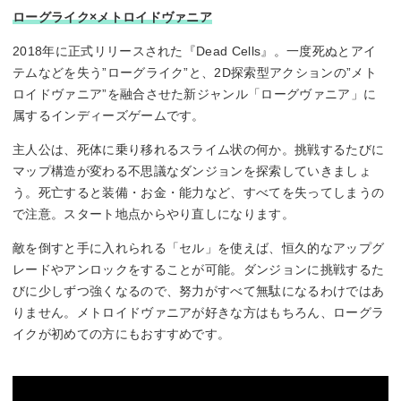
ローグライク×メトロイドヴァニア
2018年に正式リリースされた『Dead Cells』。一度死ぬとアイ
テムなどを失う”ローグライク”と、2D探索型アクションの”メト
ロイドヴァニア”を融合させた新ジャンル「ローグヴァニア」に
属するインディーズゲームです。
主人公は、死体に乗り移れるスライム状の何か。挑戦するたびに
マップ構造が変わる不思議なダンジョンを探索していきましょ
う。死亡すると装備・お金・能力など、すべてを失ってしまうの
で注意。スタート地点からやり直しになります。
敵を倒すと手に入れられる「セル」を使えば、恒久的なアップグ
レードやアンロックをすることが可能。ダンジョンに挑戦するた
びに少しずつ強くなるので、努力がすべて無駄になるわけではあ
りません。メトロイドヴァニアが好きな方はもちろん、ローグラ
イクが初めての方にもおすすめです。