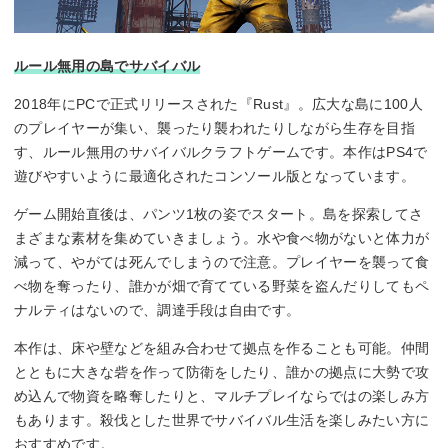
ルール無用の島でサバイバル
2018年にPCで正式リリースされた『Rust』。広大な島に100人
のプレイヤーが集い、襲ったり襲われたりしながら生存を目指
す、ルール無用のサバイバルクラフトゲームです。本作はPS4で
遊びやすいように最適化されたコンソール版となっています。
ゲーム開始直後は、パンツ1枚の姿でスタート。島を探索してさ
まざまな素材を集めていきましょう。水や食べ物がないと体力が
減って、やがては死んでしまうので注意。プレイヤーを襲って食
べ物を奪ったり、誰かが畑で育てている野菜を盗んだりしてもペ
ナルティはないので、調達手段は自由です。
本作は、床や壁などを組み合わせて拠点を作ることも可能。仲間
とともに大きな砦を作って防衛をしたり、誰かの拠点に大勢で攻
め込んで物資を略奪したりと、マルチプレイならではの楽しみ方
もあります。殺伐とした世界でサバイバル生活を楽しみたい方に
おすすめです。