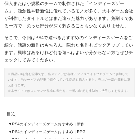
個人または小規模のチームで制作された「インディーズゲー
ム」。独創性や斬新性に優れているモノが多く、大手ゲーム会社
が制作したタイトルとはまた違った魅力があります。荒削りであ
る一方で、尖った部分が深く刺さることも少なくありません。
そこで、今回はPS4で遊べるおすすめのインディーズゲームをご
紹介。話題の新作はもちろん、隠れた名作もピックアップしてい
ます。興味はあるけれど何を遊べばよいか分からない方もぜひチ
ェックしてみてください。
※商品PRを含む記事です。当メディアは各種アフィリエイトプログラムに参加して
います。当サービスの記事で紹介している商品を購入すると、売上の一部が弊社に還
元されます。
※本サイトではコンテンツ作成に当たり、一部AI技術を補助的に活用しております。
目次
PS4のインディーズゲームおすすめ｜新作
PS4のインディーズゲームおすすめ｜RPG