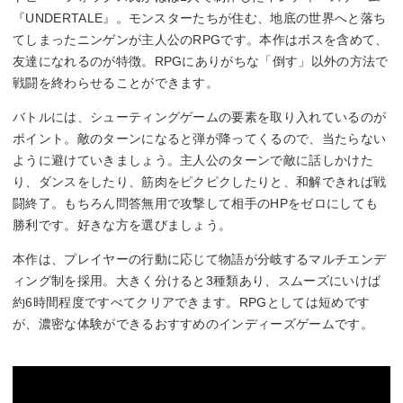
『UNDERTALE』。モンスターたちが住む、地底の世界へと落ち
てしまったニンゲンが主人公のRPGです。本作はボスを含めて、
友達になれるのが特徴。RPGにありがちな「倒す」以外の方法で
戦闘を終わらせることができます。
バトルには、シューティングゲームの要素を取り入れているのが
ポイント。敵のターンになると弾が降ってくるので、当たらない
ように避けていきましょう。主人公のターンで敵に話しかけた
り、ダンスをしたり、筋肉をピクピクしたりと、和解できれば戦
闘終了。もちろん問答無用で攻撃して相手のHPをゼロにしても
勝利です。好きな方を選びましょう。
本作は、プレイヤーの行動に応じて物語が分岐するマルチエンデ
ィング制を採用。大きく分けると3種類あり、スムーズにいけば
約6時間程度ですべてクリアできます。RPGとしては短めです
が、濃密な体験ができるおすすめのインディーズゲームです。