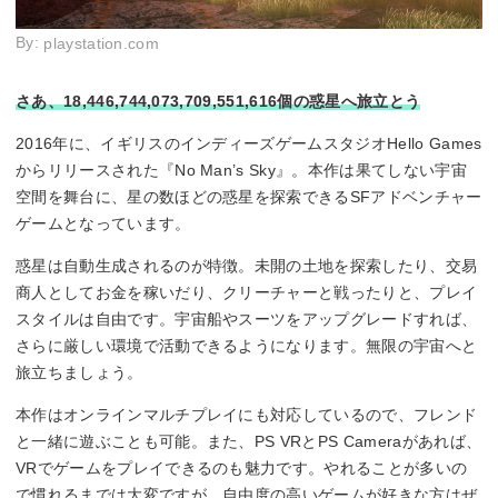
By:
playstation.com
さあ、18,446,744,073,709,551,616個の惑星へ旅立とう
2016年に、イギリスのインディーズゲームスタジオHello Games
からリリースされた『No Man’s Sky』。本作は果てしない宇宙
空間を舞台に、星の数ほどの惑星を探索できるSFアドベンチャー
ゲームとなっています。
惑星は自動生成されるのが特徴。未開の土地を探索したり、交易
商人としてお金を稼いだり、クリーチャーと戦ったりと、プレイ
スタイルは自由です。宇宙船やスーツをアップグレードすれば、
さらに厳しい環境で活動できるようになります。無限の宇宙へと
旅立ちましょう。
本作はオンラインマルチプレイにも対応しているので、フレンド
と一緒に遊ぶことも可能。また、PS VRとPS Cameraがあれば、
VRでゲームをプレイできるのも魅力です。やれることが多いの
で慣れるまでは大変ですが、自由度の高いゲームが好きな方はぜ