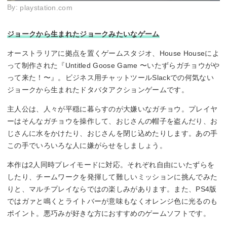
By:
playstation.com
ジョークから生まれたジョークみたいなゲーム
オーストラリアに拠点を置くゲームスタジオ、House Houseによ
って制作された『Untitled Goose Game 〜いたずらガチョウがや
って来た！〜』。ビジネス用チャットツールSlackでの何気ない
ジョークから生まれたドタバタアクションゲームです。
主人公は、人々が平穏に暮らすのが大嫌いなガチョウ。プレイヤ
ーはそんなガチョウを操作して、おじさんの帽子を盗んだり、お
じさんに水をかけたり、おじさんを閉じ込めたりします。あの手
この手でいろいろな人に嫌がらせをしましょう。
本作は2人同時プレイモードに対応。それぞれ自由にいたずらを
したり、チームワークを発揮して難しいミッションに挑んでみた
りと、マルチプレイならではの楽しみがあります。また、PS4版
ではガァと鳴くとライトバーが意味もなくオレンジ色に光るのも
ポイント。悪巧みが好きな方におすすめのゲームソフトです。