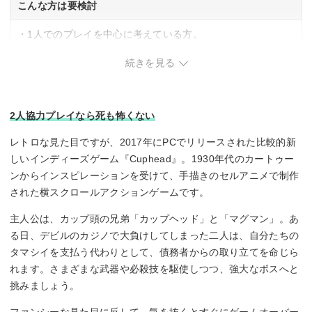
こんな方は要検討
・1人でのプレイを中心に考えている方。
・すぐにゲームオーバーになるのが苦手な方。
続きを見る
2人協力プレイなら死も怖くない
レトロな見た目ですが、2017年にPCでリリースされた比較的新
しいインディーズゲーム『Cuphead』。1930年代のカートゥー
ンからインスピレーションを受けて、手描きのセルアニメで制作
された横スクロールアクションゲームです。
主人公は、カップ頭の兄弟「カップヘッド」と「マグマン」。あ
る日、デビルのカジノで大負けしてしまった二人は、自分たちの
タマシイを支払う代わりとして、債務者からの取り立てを命じら
れます。さまざまな武器や必殺技を駆使しつつ、強大なボスへと
挑みましょう。