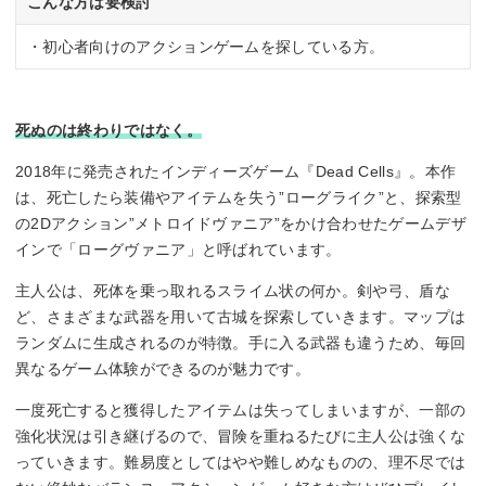
こんな方は要検討
・初心者向けのアクションゲームを探している方。
死ぬのは終わりではなく。
2018年に発売されたインディーズゲーム『Dead Cells』。本作
は、死亡したら装備やアイテムを失う”ローグライク”と、探索型
の2Dアクション”メトロイドヴァニア”をかけ合わせたゲームデザ
インで「ローグヴァニア」と呼ばれています。
主人公は、死体を乗っ取れるスライム状の何か。剣や弓、盾な
ど、さまざまな武器を用いて古城を探索していきます。マップは
ランダムに生成されるのが特徴。手に入る武器も違うため、毎回
異なるゲーム体験ができるのが魅力です。
一度死亡すると獲得したアイテムは失ってしまいますが、一部の
強化状況は引き継げるので、冒険を重ねるたびに主人公は強くな
っていきます。難易度としてはやや難しめなものの、理不尽では