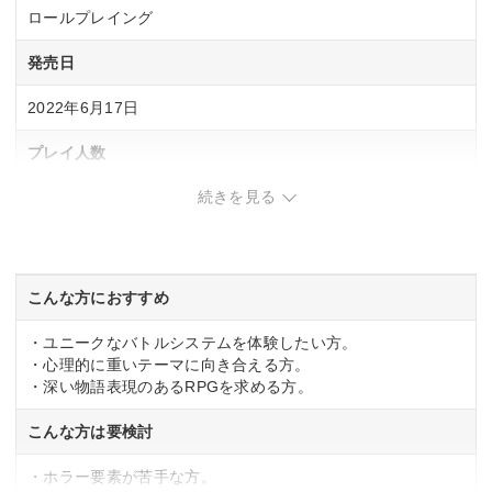
ロールプレイング
発売日
2022年6月17日
プレイ人数
続きを見る
1 人
CERO
CERO「C」15歳以上対象
こんな方におすすめ
・ユニークなバトルシステムを体験したい方。
・心理的に重いテーマに向き合える方。
・深い物語表現のあるRPGを求める方。
こんな方は要検討
・ホラー要素が苦手な方。