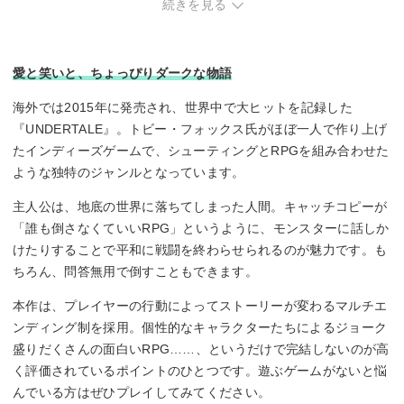
・複数人プレイに対応したゲームをお探しの方。
続きを見る
・ダークな世界観が苦手な方。
愛と笑いと、ちょっぴりダークな物語
海外では2015年に発売され、世界中で大ヒットを記録した
『UNDERTALE』。トビー・フォックス氏がほぼ一人で作り上げ
たインディーズゲームで、シューティングとRPGを組み合わせた
ような独特のジャンルとなっています。
主人公は、地底の世界に落ちてしまった人間。キャッチコピーが
「誰も倒さなくていいRPG」というように、モンスターに話しか
けたりすることで平和に戦闘を終わらせられるのが魅力です。も
ちろん、問答無用で倒すこともできます。
本作は、プレイヤーの行動によってストーリーが変わるマルチエ
ンディング制を採用。個性的なキャラクターたちによるジョーク
盛りだくさんの面白いRPG……、というだけで完結しないのが高
く評価されているポイントのひとつです。遊ぶゲームがないと悩
んでいる方はぜひプレイしてみてください。