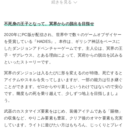
続きを見る
不死身の王子となって、冥界からの脱出を目指せ
2020年にPC版が配信され、世界中で数々のゲームオブザイヤー
を受賞している『HADES』。本作は、ギリシア神話をベースに
したダンジョンアドベンチャーゲームです。主人公は、冥界の王
子・ザグレウス。とある理由によって、冥府からの脱出を試みる
といったストーリーです。
冥界のダンジョンは入るたびに形を変えるのが特徴。死亡すると
アイテムやスキルを失ってしまいますが、一部の能力は引き継ぐ
ことができます。ゼロからやり直しというわけではないので安心
です。幾度もの死を乗り越えて、少しずつ地上を目指しましょ
う。
武器のカスタマイズ要素をはじめ、装備アイテムである「賜物」
の収集など、やりこみ要素も豊富。クリア後のオマケ要素も充実
しています。ライトに遊びたい方はもちろん、じっくりとプレイ