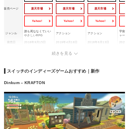
楽天市場
楽天市場
楽天市場
販売ページ
Yahoo!
Yahoo!
Yahoo!
Y
誰も死ななくていい
宇宙探
ジャンル
アクション
アクション
やさしいRPG
ャー
発売日
2018年9月15日
2019年4月18日
2018年6月13日
2023
プレイ人数
1人
1～2人
1人
1人
続きを見る
CERO「B」12歳以
CERO「A」全年齢
CERO「B」12歳以
CER
CERO
上対象
対象
上対象
対象
スイッチのインディーズゲームおすすめ｜新作
Dinkum – KRAFTON