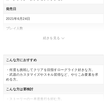
発売日
2021年6月24日
プレイ人数
続きを見る
1 人
CERO
CERO「C」15歳以上対象
こんな方におすすめ
・何度も挑戦してクリアを目指すローグライク好きな方。
・武器のカスタマイズやスキル習得など、やりこみ要素を求
める方。
こんな方は要検討
・ストーリーの一本道進行を好む方。
・難易度が高いゲームが苦手な方。