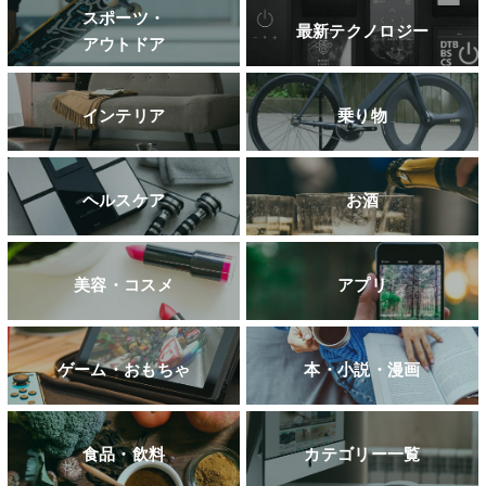
スポーツ・
最新テクノロジー
アウトドア
インテリア
乗り物
ヘルスケア
お酒
美容・コスメ
アプリ
ゲーム・おもちゃ
本・小説・漫画
食品・飲料
カテゴリー一覧