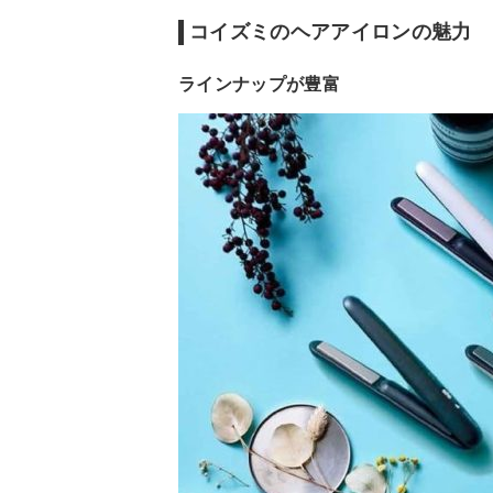
コードの長さ
約1.7m
約1.7m
コイズミのヘアアイロンの魅力
本体重量
約310g
400g
ラインナップが豊富