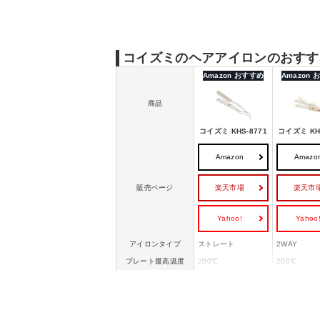
コイズミのヘアアイロンのおすすめ｜ブラシ
コイズミのヘアアイロンの選び方
コイズミのヘアアイロンのおすす
Amazon おすすめ
Amazon
商品
コイズミ KHS-8771
コイズミ KHR
Amazon
Amazo
楽天市場
楽天市
販売ページ
Yahoo!
Yahoo
アイロンタイプ
ストレート
2WAY
プレート最高温度
200℃
200℃
80℃～200℃まで1
80℃～200
温度調節段階
0℃刻みで13段階
0℃刻みで1
パイプ径
ー
30mm