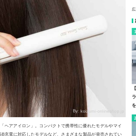
広
【
By:
koizumi-onlineshop.jp
ム「ヘアアイロン」。コンパクトで携帯性に優れたモデルやマイ
SB充電に対応したモデルなど、さまざまな製品が発売されてい