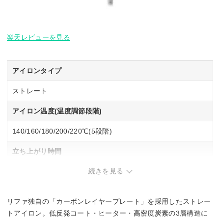
楽天レビューを見る
アイロンタイプ
ストレート
アイロン温度(温度調節段階)
140/160/180/200/220℃(5段階)
立ち上がり時間
続きを見る
ー
電源自動OFF
リファ独自の「カーボンレイヤープレート」を採用したストレー
◯
トアイロン。低反発コート・ヒーター・高密度炭素の3層構造に