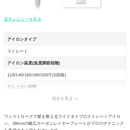
楽天レビューを見る
アイロンタイプ
ストレート
アイロン温度(温度調節段階)
120/140/160/180/200℃(5段階)
立ち上がり時間
続きを見る
ー
電源自動OFF
ワンストロークで髪を整えるワイドタイプのストレートアイロ
◯
ン。38mmの幅広カーボンレイヤープレートがプロのテクニック