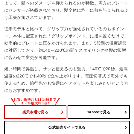
よって、髪へのダメージを抑えられるのが特徴。両方のプレート
海外対応
にセンサーが搭載されており、髪全体に均一に熱を与えられるよ
う工夫が施されています。
◯
従来モデルと比べて、グリップ力が強化されているのもポイン
重量
ト。本体に配置された「グリップポイント」に指を置くだけで、
効率的にプレートに圧をかけられます。また、5段階の温度調節
約325g(電源コード含む)
に対応しており、約140～220℃の間でスタイリングや髪の状態
に合わせて変更が可能です。
短い時間で昇温し、サッと使えるのも魅力。140℃で20秒、最高
温度の220℃でも40秒で立ち上がります。電圧切替式で海外でも
使えるため、旅行先でも快適にヘアセットを楽しみたいという方
にもおすすめです。
楽天市場で見る
Yahoo!で見る
公式販売サイトで見る