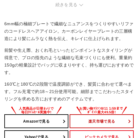
続きを見る
160℃：約40秒/180℃：約50秒
電源自動OFF
6mm幅の極細プレートで繊細なニュアンスをつくりやすいリファ
◯
のコードレスヘアアイロン。カーボンレイヤープレートの三層構
造により髪にムラなく熱を伝え、キレイに仕上げられます。
海外対応
前髪や生え際、おくれ毛といったピンポイントなスタイリングが
◯
得意で、プロの指先のような繊細な毛束づくりにも便利。重量約
150gの軽量設計でバッグに収まりやすく、持ち運びにおすすめで
重量
す。
約150g(キャップ、USBケーブル含まず)
160℃と180℃の2段階で温度調節ができ、髪質に合わせて選べま
す。フル充電で約18～21分使用可能。細部までこだわったスタイ
リングを求める方におすすめのアイテムです。
Amazonで見る
楽天市場で見る
Yahoo!で見る
ビックカメラで見る