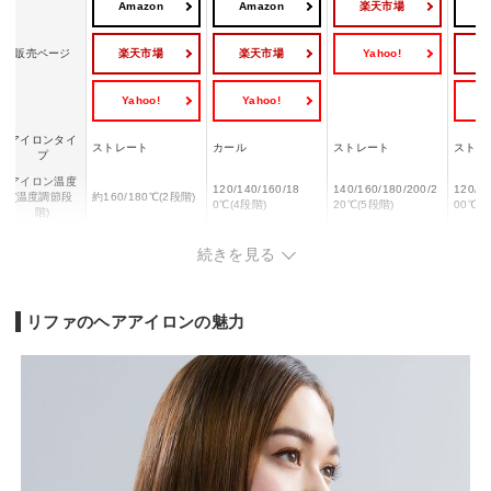
Amazon
Amazon
楽天市場
A
楽天市場
楽天市場
Yahoo!
販売ページ
Yahoo!
Yahoo!
Y
アイロンタイ
ストレート
カール
ストレート
ストレ
プ
アイロン温度
120/140/160/18
140/160/180/200/2
120/14
(温度調節段
約160/180℃(2段階)
0℃(4段階)
20℃(5段階)
00℃(
階)
立ち上がり時
160℃：約40秒/18
約60秒
ー
ー
続きを見る
間
0℃：約50秒
電源自動OFF
◯
◯
◯
◯
海外対応
◯
◯
◯
◯
リファのヘアアイロンの魅力
約150g(キャップ、U
約390g(電源コード
約325g(電源コード
約425
重量
SBケーブル含まず)
含む)
含む)
含む)