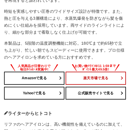
を再現すると謳われています。
海外対応
時短を実感しやすい圧巻のワイドサイズ設計が特徴です。また、
◯
熱と圧を与える3層構造により、水蒸気爆発を防ぎながら髪を傷
めにくい仕組みを採用しています。両サイドのラインライトによ
重量
り、細かな部分まで看取しなく仕上げが可能です。
約425g(電源コード含む)
本製品は、5段階の温度調整機能に対応。180℃まで約65秒で立
ち上がり、忙しい朝でもスピーディーに使用できます。プロ仕様
のヘアアイロンを求めている方におすすめです。
Amazonで見る
楽天市場で見る
Yahoo!で見る
公式販売サイトで見る
ライターからヒトコト
リファのヘアアイロンは、高い機能性を備えているのに加えて、