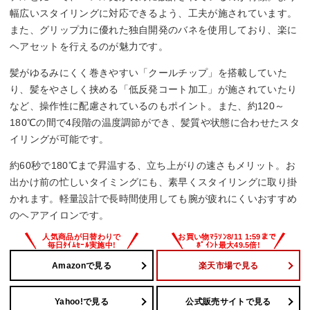
幅広いスタイリングに対応できるよう、工夫が施されています。
海外対応
また、グリップ力に優れた独自開発のバネを使用しており、楽に
ヘアセットを行えるのが魅力です。
◯
髪がゆるみにくく巻きやすい「クールチップ」を搭載していた
重量
り、髪をやさしく挟める「低反発コート加工」が施されていたり
など、操作性に配慮されているのもポイント。また、約120～
約390g(電源コード含む)
180℃の間で4段階の温度調節ができ、髪質や状態に合わせたスタ
イリングが可能です。
約60秒で180℃まで昇温する、立ち上がりの速さもメリット。お
出かけ前の忙しいタイミングにも、素早くスタイリングに取り掛
かれます。軽量設計で長時間使用しても腕が疲れにくいおすすめ
のヘアアイロンです。
Amazonで見る
楽天市場で見る
Yahoo!で見る
公式販売サイトで見る