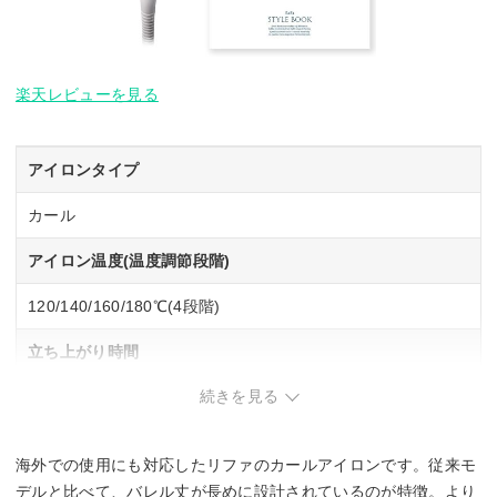
楽天レビューを見る
アイロンタイプ
カール
アイロン温度(温度調節段階)
120/140/160/180℃(4段階)
立ち上がり時間
続きを見る
約60秒
電源自動OFF
海外での使用にも対応したリファのカールアイロンです。従来モ
◯
デルと比べて、バレル丈が長めに設計されているのが特徴。より