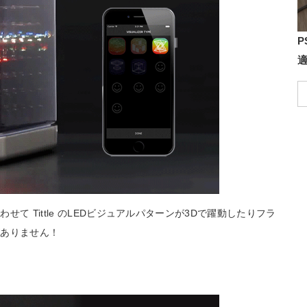
P
て Tittle のLEDビジュアルパターンが3Dで躍動したりフラ
がありません！