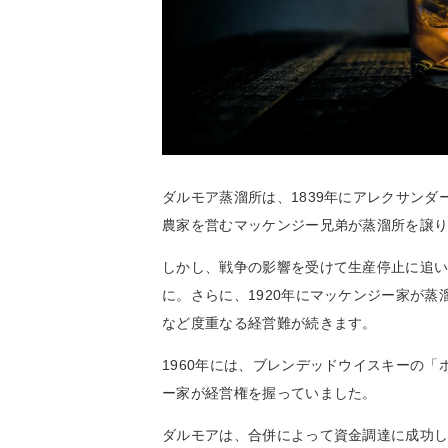
ダルモア蒸溜所は、1839年にアレクサンダ
農家を営むマッケンジー兄弟が蒸溜所を譲
しかし、戦争の影響を受けて生産停止に追
に。さらに、1920年にマッケンジー家が
など度重なる経営難が続きます。
1960年には、ブレンデッドウイスキーの
ー家が経営権を握っていました。
ダルモアは、合併によって資金調達に成功し