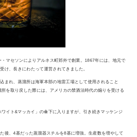
ー・マセソンによりアルネス町郊外で創業。1867年には、地元で
り受け、長きにわたって運営されてきました。
い込まれ、蒸溜所は海軍本部の地雷工場として使用されること
蒸溜所を取り戻した際には、アメリカの禁酒法時代の煽りを受ける
「ホワイト&マッカイ」の傘下に入りますが、引き続きマッケンジ
た後、4基だった蒸溜器スチルを8基に増強。生産数を増やして