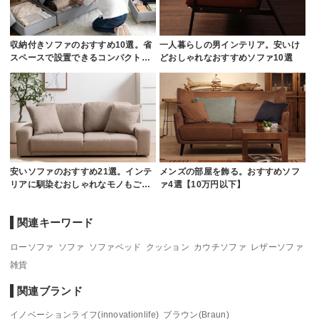
収納付きソファのおすすめ10選。省
一人暮らしの男インテリア。安いけ
スペースで設置できるコンパクト…
どおしゃれなおすすめソファ10選
安いソファのおすすめ21選。インテ
メンズの部屋を飾る。おすすめソフ
リアに馴染むおしゃれなモノもご…
ァ4選【10万円以下】
関連キーワード
ローソファ
ソファ
ソファベッド
クッション
カウチソファ
レザーソファ
雑貨
関連ブランド
イノベーションライフ(innovationlife)
ブラウン(Braun)