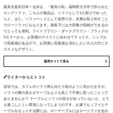
家具生産高日本一を誇る、「家具の街」福岡県大川市で作られた
ロングソファ。こちらの製品は、ソファとして3人掛けでゆった
りと、また、ソファベッドとして使用でき、木脚を取り外すこと
でローソファにもなります。座面下には大容量の収納ができるの
でとっても便利。ライトブラウン・ダークブラウン・ブラックの
3カラーから、お部屋のテイストに合わせてチョイス。シンプル
で高級感があるので、お部屋に高級感を演出したい大人の方にオ
ススメなデザイン。
販売サイトで見る
ライターからヒトコト
近頃では、カフェのソファ席も当たり前のように見かけますが、
ソファの脚の高さがテーブルよりも高くて不便に思ったことって
ありませんか？ テーブルとソファの高さが合っていないと、とて
も過ごしにくい環境になってしまうのです。お家でもソファとテ
ーブルをセットする際には、ローテーブルにはローソファを合わ