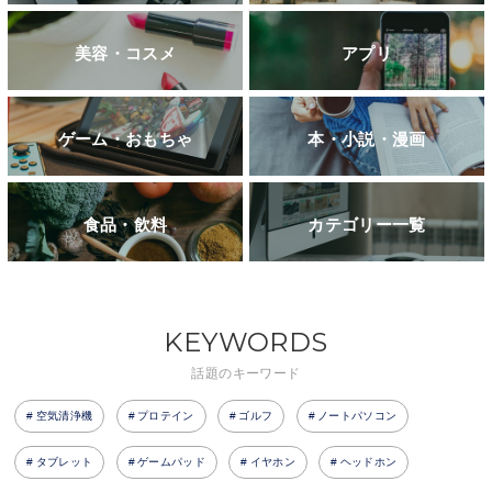
美容・コスメ
アプリ
ゲーム・おもちゃ
本・小説・漫画
食品・飲料
カテゴリー一覧
KEYWORDS
話題のキーワード
空気清浄機
プロテイン
ゴルフ
ノートパソコン
タブレット
ゲームパッド
イヤホン
ヘッドホン