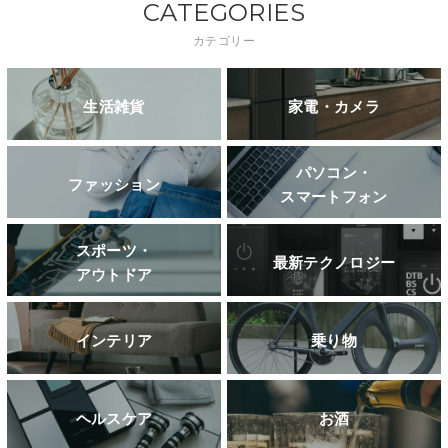
CATEGORIES
カテゴリー
生活雑貨
家電・カメラ
パソコン・
ファッション
スマートフォン
スポーツ・
最新テクノロジー
アウトドア
インテリア
乗り物
ヘルスケア
お酒