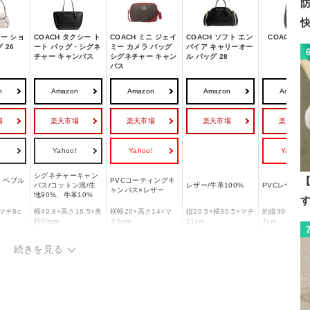
グをチェック
ビー ショ
COACH タクシー ト
COACH ミニ ジェイ
COACH ソフト エン
COACH リ
 26
ート バッグ・シグネ
ミー カメラ バッグ
パイア キャリーオー
チャー キャンバス
シグネチャー キャン
ル バッグ 28
バス
n
Amazon
Amazon
Amazon
Amazon
場
楽天市場
楽天市場
楽天市場
楽天市場
!
Yahoo!
Yahoo!
Yahoo!
シグネチャーキャン
【
 ペブル
PVCコーティングキ
バス/コットン混/生
レザー/牛革100%
PVCレザー
ャンバス×レザー
地90%、牛革10%
マチ8c
幅49.8×高さ16.5×奥
横幅20×高さ14×マ
縦20.5×横30.5×マチ
約縦39×横31
行30cm
チ5cm
11cm
7cm
約530g
290g
約810g
約808g
続きを見る