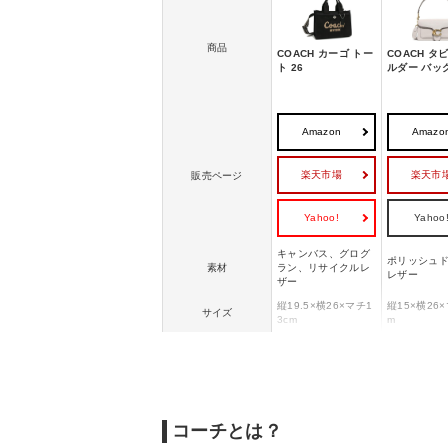
コーチのレディースバッグの売れ筋ランキン
商品
COACH カーゴ トー
COACH タ
ト 26
ルダー バッグ
Amazon
Amazo
楽天市場
楽天市
販売ページ
Yahoo!
Yahoo
キャンバス、グログ
ポリッシュド
素材
ラン、リサイクルレ
レザー
ザー
縦19.5×横26×マチ1
縦15×横26×
サイズ
3cm
m
重量
約590g
約810g
コーチとは？