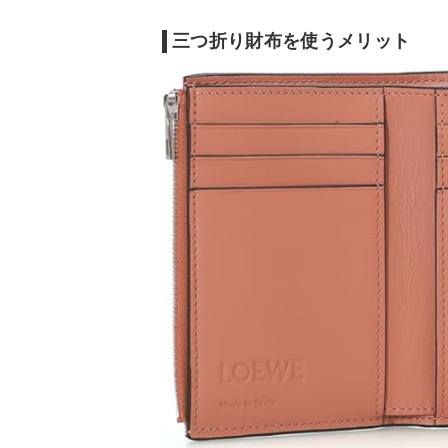
折り財布
特徴
・取り外し
・質感の異なるレザ
ードケース
ーとカラフルなパー
三つ折り財布を使うメリット
ツがアクセント