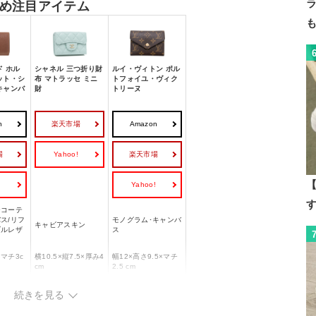
め注目アイテム
ド ホル
シャネル 三つ折り財
ルイ・ヴィトン ポル
ット・シ
布 マトラッセ ミニ
トフォイユ・ヴィク
キャンバ
財
トリーヌ
n
楽天市場
Amazon
場
Yahoo!
楽天市場
【
!
Yahoo!
ーコーテ
ス/リフ
モノグラム･キャンバ
キャビアスキン
ブルレザ
ス
×マチ3c
横10.5×縦7.5×厚み4
幅12×高さ9.5×マチ
cm
2.5 cm
・内装にはカードス
続きを見る
・爽やかなパステル
ロット、紙幣とコイ
カラー
ン用のポケット
開閉
・フロントにはアイ
・ グレインレザーの