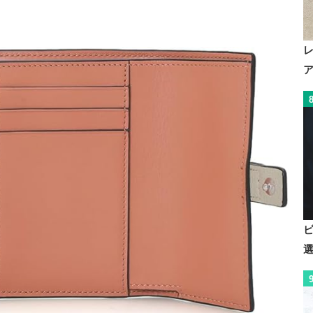
可能なカ
コニックなココマー
ライニングがアクセ
ク
ント
・スナップボタン仕
・エンヴェロップ型
様
のフラップにスナッ
プ