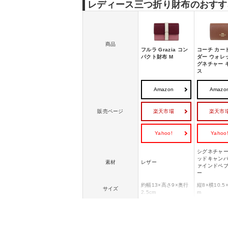
レディース三つ折り財布のおすす
商品
フルラ Grazia コン
コーチ カー
パクト財布 M
ダー ウォレ
グネチャー 
ス
Amazon
Amazo
楽天市場
楽天市
販売ページ
Yahoo!
Yahoo
シグネチャ
ッドキャンバ
素材
レザー
ァインドペ
ー
約幅13×高さ9×奥行
縦8×横10.5
サイズ
2.5cm
m
・複数のカード入れ
・収納を備えた三つ
・スナップ