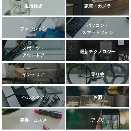
生活雑貨
家電・カメラ
パソコン・
ファッション
スマートフォン
スポーツ・
最新テクノロジー
アウトドア
インテリア
乗り物
ヘルスケア
お酒
美容・コスメ
アプリ