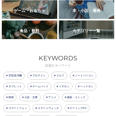
ゲーム・おもちゃ
本・小説・漫画
食品・飲料
カテゴリー一覧
KEYWORDS
話題のキーワード
空気清浄機
プロテイン
ゴルフ
ノートパソコン
タブレット
ゲームパッド
イヤホン
ヘッドホン
映画
小説・文庫
アニメ
漫画・コミック
スマートフォン
スマートウォッチ
ゲーミングPC