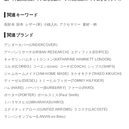
関連キーワード
長財布
財布
レザー(革)
小銭入れ
アクセサリー
素材・柄
関連ブランド
アンダーカバー(UNDERCOVER)
アーバンリサーチ(URBAN RESEARCH)
エディフィス(EDIFICE)
キャサリンハムネットロンドン(KATHARINE HAMNETT LONDON)
コルボ(CORBO.)
コーエン(coen)
コーチ(COACH)
シップス(SHIPS)
ジャムホームメイド(JAM HOME MADE)
タケオキクチ(TAKEO KIKUCHI)
ディーゼル(DIESEL)
トミーヒルフィガー(TOMMY HILFIGER)
ハレ(HARE)
バーバリー(BURBERRY)
ファーロ(FARO)
ポーター(PORTER)
ポールスミス(Paul Smith)
ミハラヤスヒロ(MIHARAYASUHIRO)
ユナイテッドアローズ(UNITED ARROWS)
ラコステ(LACOSTE)
ランバンオンブルー(LANVIN en Bleu)