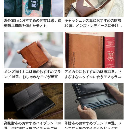
海外旅行におすすめの財布11選。盗
キャッシュレス派におすすめの財布
難防止機能を備えたモノも
20選。メンズ・レディースに分け…
メンズ向けミニ財布のおすすめブラ
アメカジにおすすめの財布11選。さ
ンド16選。おしゃれなモノが豊富
まざまなスタイルに合うモノもラ…
高級財布のおすすめハイブランド20
革財布のおすすめブランド30選。メ
選。年代別に人気アイテムもご紹…
ンズに人気のアイテムをピックア…