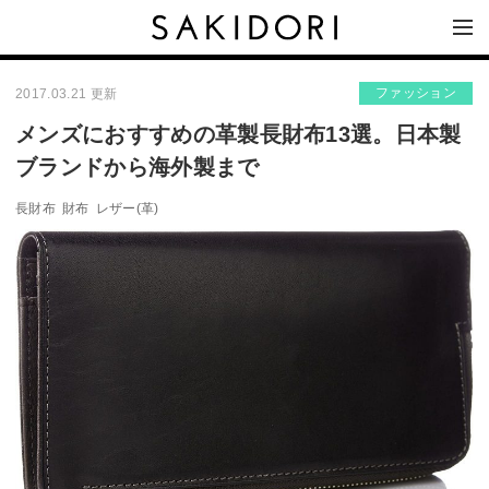
ファッション
2017.03.21 更新
メンズにおすすめの革製長財布13選。日本製
ブランドから海外製まで
長財布
財布
レザー(革)