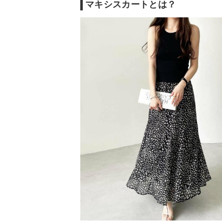
マキシスカートの選び方
マキシスカートとは？