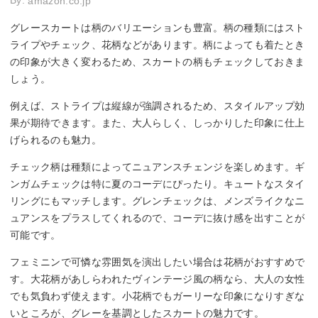
By:
amazon.co.jp
グレースカートは柄のバリエーションも豊富。柄の種類にはスト
ライプやチェック、花柄などがあります。柄によっても着たとき
の印象が大きく変わるため、スカートの柄もチェックしておきま
しょう。
例えば、ストライプは縦線が強調されるため、スタイルアップ効
果が期待できます。また、大人らしく、しっかりした印象に仕上
げられるのも魅力。
チェック柄は種類によってニュアンスチェンジを楽しめます。ギ
ンガムチェックは特に夏のコーデにぴったり。キュートなスタイ
リングにもマッチします。グレンチェックは、メンズライクなニ
ュアンスをプラスしてくれるので、コーデに抜け感を出すことが
可能です。
フェミニンで可憐な雰囲気を演出したい場合は花柄がおすすめで
す。大花柄があしらわれたヴィンテージ風の柄なら、大人の女性
でも気負わず使えます。小花柄でもガーリーな印象になりすぎな
いところが、グレーを基調としたスカートの魅力です。