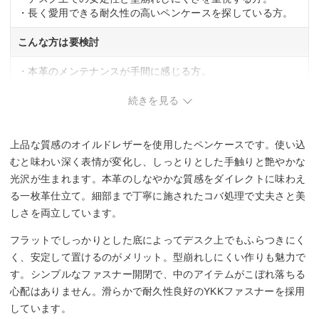
・長く愛用できる耐久性の高いペンケースを探している方。
こんな方は要検討
・本革のメンテナンスが手間に感じる方。
・軽量でコンパクトな携帯性を最優先する方。
続きを見る
上品な質感のオイルドレザーを使用したペンケースです。使い込
むと味わい深く表情が変化し、しっとりとした手触りと艶やかな
光沢が生まれます。本革のしなやかな質感をダイレクトに味わえ
る一枚革仕立て。細部まで丁寧に施されたコバ処理で丈夫さと美
しさを両立しています。
フラットでしっかりとした底によってデスク上でもふらつきにく
く、安定して置けるのがメリット。型崩れしにくい作りも魅力で
す。シンプルなファスナー開閉で、中のアイテムがこぼれ落ちる
心配はありません。滑らかで耐久性良好のYKKファスナーを採用
しています。