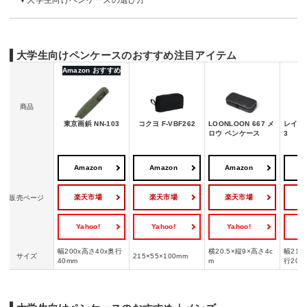
大学生向けペンケースの選び方
大学生向けペンケースのおすすめ注目アイテム
Amazon おすすめ
商品
東京画鋲 NN-103
コクヨ F-VBF262
LOONLOON 667 メ
レイメイ
ロウ ペンケース
3
Amazon
Amazon
Amazon
A
楽天市場
楽天市場
楽天市場
販売ページ
Yahoo!
Yahoo!
Yahoo!
Y
幅200x高さ40x奥行
横20.5×縦9×高さ4c
幅210
サイズ
215×55×100mm
40mm
m
行20m