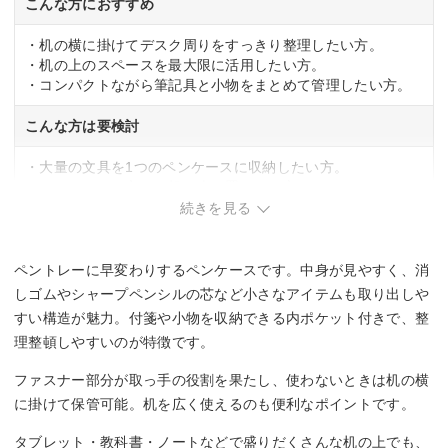
こんな方におすすめ
・机の横に掛けてデスク周りをすっきり整理したい方。
・机の上のスペースを最大限に活用したい方。
・コンパクトながら筆記具と小物をまとめて管理したい方。
こんな方は要検討
・大量の文具を1つのペンケースに収納したい方。
・ペンケースを立てて机の上に置きたい方。
続きを見る
ペントレーに早変わりするペンケースです。中身が見やすく、消
しゴムやシャープペンシルの芯など小さなアイテムも取り出しや
すい構造が魅力。付箋や小物を収納できる内ポケット付きで、整
理整頓しやすいのが特徴です。
ファスナー部分が取っ手の役割を果たし、使わないときは机の横
に掛けて保管可能。机を広く使えるのも便利なポイントです。
タブレット・教科書・ノートなどで盛りだくさんな机の上でも、