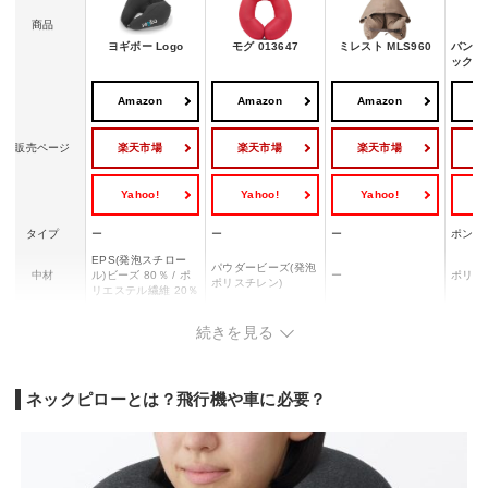
商品
ヨギボー Logo
モグ 013647
ミレスト MLS960
バンガ
ックピ
Amazon
Amazon
Amazon
A
楽天市場
楽天市場
楽天市場
販売ページ
Yahoo!
Yahoo!
Yahoo!
Y
タイプ
ー
ー
ー
ポンプ
EPS(発泡スチロー
パウダービーズ(発泡
中材
ル)ビーズ 80％ / ポ
ー
ポリエ
ポリスチレン)
リエステル繊維 20％
コットン 89％ / ポリ
ナイロン85%・ポリ
ポリエステル90%,ポ
ポリエ
カバー素材
続きを見る
ウレタン 11％
ウレタン15%
リウレタン10%
レタン
約長さ38x幅33x厚み
約幅27x高さ28x奥行
幅58x高さ19x奥行1
約縦30
使用時サイズ
15cm
8cm
0cm(ネックピロー時)
12cm
ネックピローとは？飛行機や車に必要？
約縦17
収納時サイズ
ー
ー
ー
cm(ポ
重量
約295g
約175g/0.18kg
ー
約255