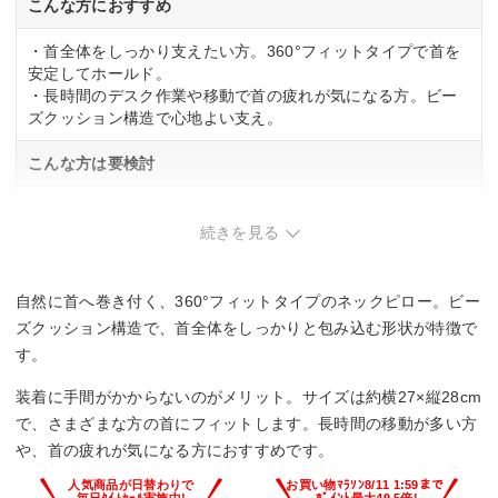
こんな方におすすめ
・首全体をしっかり支えたい方。360°フィットタイプで首を
安定してホールド。
・長時間のデスク作業や移動で首の疲れが気になる方。ビー
ズクッション構造で心地よい支え。
こんな方は要検討
・首が太めの方。スナップボタンで留まらない可能性があ
る。
続きを見る
・かさばらないコンパクトさを求める方。サイズは約
27×28cmで、やや大きめ。
自然に首へ巻き付く、360°フィットタイプのネックピロー。ビー
ズクッション構造で、首全体をしっかりと包み込む形状が特徴で
す。
装着に手間がかからないのがメリット。サイズは約横27×縦28cm
で、さまざまな方の首にフィットします。長時間の移動が多い方
や、首の疲れが気になる方におすすめです。