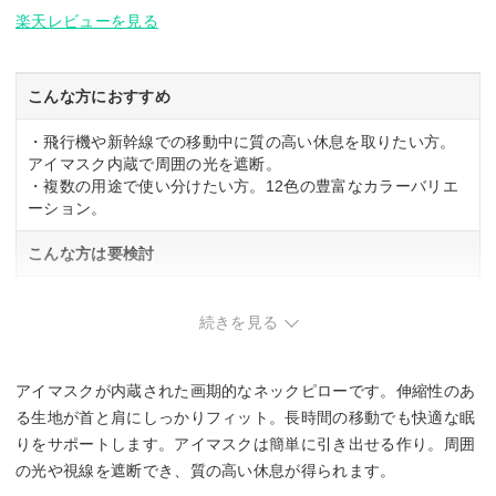
楽天レビューを見る
こんな方におすすめ
・飛行機や新幹線での移動中に質の高い休息を取りたい方。
アイマスク内蔵で周囲の光を遮断。
・複数の用途で使い分けたい方。12色の豊富なカラーバリエ
ーション。
こんな方は要検討
・コンパクトさを最優先にしたい方。かさばるため、荷物を
圧迫しない持ち運びが必須。
続きを見る
・首が太めの方。伸縮性生地ですが、フィット感に個人差が
ある。
アイマスクが内蔵された画期的なネックピローです。伸縮性のあ
る生地が首と肩にしっかりフィット。長時間の移動でも快適な眠
りをサポートします。アイマスクは簡単に引き出せる作り。周囲
の光や視線を遮断でき、質の高い休息が得られます。