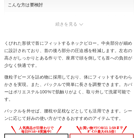
こんな方は要検討
・コンパクトさを最優先にしたい方。ビーズタイプで空気式
より多少かさばります。
続きを見る
・シンプルなデザインでカバーが汚れやすい点が気になる
方。
くびれた形状で首にフィットするネックピロー。中央部分が細め
に設計されており、首の後ろ部分の圧迫感を軽減します。左右の
高さがしっかりとある作りで、座席で頭を倒しても首への負担が
少なく快適です。
微粒子ビーズを詰め物に採用しており、体にフィットするやわら
かさを実現。また、バックルで簡単に長さを調整できます。カバ
ーはポリエステル100%で肌触りがよく、取り外して洗濯可能で
す。
バックルを外せば、腰枕や足枕などとしても活用できます。シー
ンに応じて好みの使い方ができるおすすめのアイテムです。