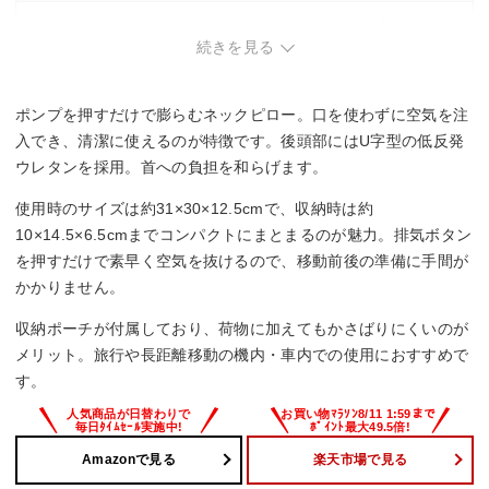
・首が細めの方。調整幅に限界があり、フィット感が物足り
ないことがあります。
続きを見る
・コンパクト性を最優先する方。使用時は約31×30×12.5cm
と、やや大きめ。
ポンプを押すだけで膨らむネックピロー。口を使わずに空気を注
入でき、清潔に使えるのが特徴です。後頭部にはU字型の低反発
ウレタンを採用。首への負担を和らげます。
使用時のサイズは約31×30×12.5cmで、収納時は約
10×14.5×6.5cmまでコンパクトにまとまるのが魅力。排気ボタン
を押すだけで素早く空気を抜けるので、移動前後の準備に手間が
かかりません。
収納ポーチが付属しており、荷物に加えてもかさばりにくいのが
メリット。旅行や長距離移動の機内・車内での使用におすすめで
す。
Amazonで見る
楽天市場で見る