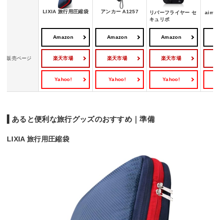
LIXIA 旅行用圧縮袋
アンカー A1257
リバーフライヤー セ
aim
キュリポ
Amazon
Amazon
Amazon
A
楽天市場
楽天市場
楽天市場
販売ページ
Yahoo!
Yahoo!
Yahoo!
Y
あると便利な旅行グッズのおすすめ｜準備
LIXIA 旅行用圧縮袋